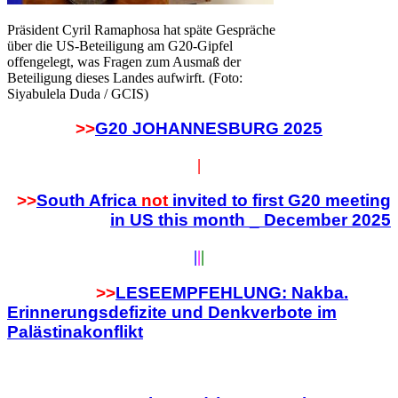
Präsident Cyril Ramaphosa hat späte Gespräche
über die US-Beteiligung am G20-Gipfel
offengelegt, was Fragen zum Ausmaß der
Beteiligung dieses Landes aufwirft. (Foto:
Siyabulela Duda / GCIS)
>>
G20 JOHANNESBURG 2025
|
>>
South Africa
not
invited to first G20 meeting
in US this month _ December 2025
|
|
|
>>
LESEEMPFEHLUNG: Nakba.
Erinnerungsdefizite und Denkverbote im
Palästinakonflikt