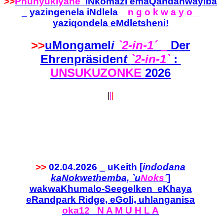
>>
Phunyukiyane
iNkomazi emaQandahwayiba
_ yazingenela iNdlela
n g o k w a y o
yaziqondela eMdletsheni!
>>
uMongamel
i
`2-in-1´
_
Der
Ehrenpräsiden
t
`2-in-1`
:
UNSUKUZONKE
2026
|
|
|
>>
02.04.2026 _ uKeith [
indodana
kaNokwethemba, `u
Noks
´
]
wakwaKhumalo-Seegelken eKhaya
eRandpark Ridge, eGoli, uhlanganisa
oka12 N A M U H L A