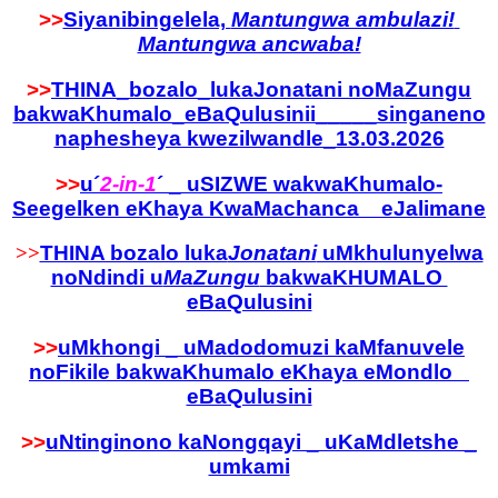
>>
Siyanibingelela,
Mantungwa ambulazi!
Mantungwa ancwaba!
>>
THINA_bozalo_lukaJonatani noMaZungu
bakwaKhumalo_eBaQulusinii_____singaneno
naphesheya kwezilwandle_13.03.2026
>>
u´
2-in-1
´ _ uSIZWE wakwaKhumalo-
Seegelken eKhaya KwaMachanca eJalimane
>>
THINA bozalo luka
Jonatani
uMkhulunyelwa
noNdindi u
MaZungu
bakwaKHUMALO
eBaQulusini
>>
uMkhongi _ uMadodomuzi kaMfanuvele
noFikile bakwaKhumalo eKhaya eMondlo
eBaQulusini
>>
uNtinginono kaNongqayi _ uKaMdletshe _
umkami