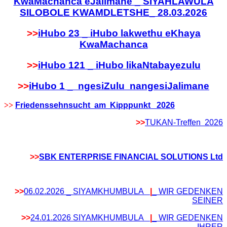
KwaMachanca eJalimane _ SIYAHLAWULA
SILOBOLE KWAMDLETSHE_ 28.03.2026
>>
iHubo 23 _ iHubo lakwethu eKhaya
KwaMachanca
>>
iHubo 121 _ iHubo likaNtabayezulu
>>
iHubo 1 _ ngesiZulu nangesiJalimane
>>
Friedenssehnsucht am Kipppunkt 2026
>>
TUKAN-Treffen 2026
>>
SBK ENTERPRISE FINANCIAL SOLUTIONS Ltd
>>
06.02.2026 _ SIYAMKHUMBULA
|
_ WIR GEDENKEN
SEINER
>>
24.01.2026 SIYAMKHUMBULA
|
_ WIR GEDENKEN
IHRER