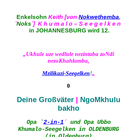
Enkelsohn
Keith [von
Nokwethemba
,
`
Noks
´] K h u m a l o – S e e g e l k e n
in JOHANNESBURG wird 12.
„Ukhule uze wedlule nezintaba zoNdi
nezoKhahlamba,
Mzilikazi-Seegelken
!
„
0
Deine Großväter
|
NgoMkhulu
bakho
Opa `
2-in-1
´
und Opa Ubbo
Khumalo-Seegelken in OLDENBURG
(in Oldenburg)