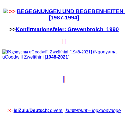
>>
BEGEGNUNGEN UND BEGEBENHEITEN
[
1987-1994
]
>>
Konfirmationsfeier: Grevenbroich 1990
|
|
|
iNgonyama
uGoodwill Zwelithini [
1948-2021
]
|
|
>>
isiZulu/Deutsch
: divers |
kunterbunt – ingxubevange