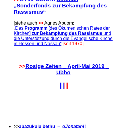
„Sonderfonds zur Bekämpfung des
Rassismus“
[siehe auch
>>
Agnes Abuom:
„
Das
Programm
[des Ökumenischen Rates der
Kirchen]
zur Bekämpfung des Rassismus
und
die Unterstützung durch die Evangelische Kirche
in Hessen und Nassau“
[seit 1970]
>>
Rosige Zeiten _ April-Mai 2019 _
Ubbo
|||
|||
>>
abazukulu bethu –
oJonatani
!