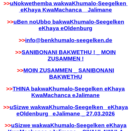
>>
uNokwethemba wakwaKhumalo-Seegelken
eKhaya KwaMachanca Jalimane
>>
uBen noUbbo bakwaKhumalo-Seegelken
eKhaya eOldenburg
>>
info@benkhumalo-seegelken.de
>>
SANIBONANI BAKWETHU ! _ MOIN
ZUSAMMEN !
>>
MOIN ZUSAMMEN _ SANIBONANI
BAKWETHU
>>
THINA bakwaKhumalo-Seegelken eKhaya
KwaMachanca eJalimane
>>
u
Sizwe wakwaKhumalo-Seegelken eKhaya
eOldenburg eJalimane _ 27.03.2026
>>
uSizwe wakwaKhumalo-Seegelken eKhaya