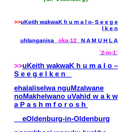
>>
uKeith wakwaK h u m a l o- S e e g e
l k e n
uhlanganisa
oka-12
N A M U H L A
`2-in-1´
>>
uKeith wakwaK h u m a l o –
S e e g e l k e n
ehalaliselwa nguMzalwane
noMakhelwano uVahid w a k w
a P a s h m f o r o s h
eOldenburg-in-Oldenburg