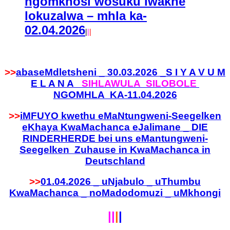
ngomkhosi wosuku lwakhe
lokuzalwa – mhla ka-
02.04.2026
|
|
|
>>
abaseMdletsheni _ 30.03.2026 _S I Y A V U M
E L A N A
SIHLAWULA SILOBOLE
NGOMHLA KA-11.04.2026
>>
iMFUYO kwethu eMaNtungweni-Seegelken
eKhaya KwaMachanca eJalimane _ DIE
RINDERHERDE bei uns eMantungweni-
Seegelken Zuhause in KwaMachanca in
Deutschland
>>
01.04.2026 _ uNjabulo _ uThumbu
KwaMachanca _ noMadodomuzi _ uMkhongi
||
|
|