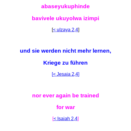
abaseyukuphinde
bavivele ukuyolwa izimpi
[
< uIzaya 2,4
]
und sie werden nicht mehr lernen,
Kriege zu führen
[
< Jesaja 2,4
]
nor ever again be trained
for war
[
< Isaiah 2,4
]