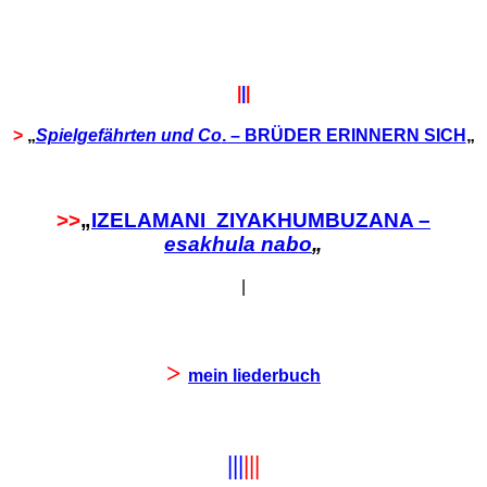
|
|
|
>
„
Spielgefährten und Co
. – BRÜDER ERINNERN SICH
„
>>
„
IZELAMANI ZIYAKHUMBUZANA –
esakhula nabo
„
|
>
mein liederbuch
|||
|||