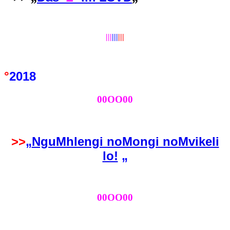
|||
||
|
|||
°
2018
00OO00
>>
„
NguMhlengi noMongi noMvikeli
lo!
„
00OO00