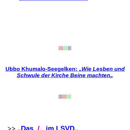
||||
||||
|||
Ubbo Khumalo-Seegelken: „
Wie Lesben und
Schwule der Kirche Beine machten
„
|||
||||
||||
Das
L
im LSVD
>> „
„