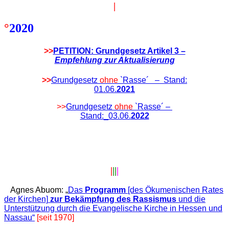
|
°
2020
>>
PETITION: Grundgesetz Artikel 3 –
Empfehlung zur Aktualisierung
>>
Grundgesetz
ohne
`Rasse´ – Stand:
01.06.
2021
>>
Grundgesetz
ohne
`Rasse´ –
Stand:_03.06.
2022
|
||
|
Agnes Abuom: „
Das
Programm
[des Ökumenischen Rates
der Kirchen]
zur Bekämpfung des Rassismus
und die
Unterstützung durch die Evangelische Kirche in Hessen und
Nassau“
[seit 1970]