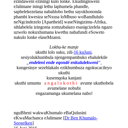
ezindaweni eziningi kulo lonke. Ekudingisweni
eJalimane iningi lethu laphumela phandle,
saphelekezelana nabahlobo bethu sayokhononda
phambi kwesiza seNxusa loMbuso woBandlululo
neNgcindezelo [Apartheid] waseNingizimu-Afrika,
sihlabelela izingoma zomzabalazo esasigcizelela ngazo
uzwelo nokuxhumana kwethu nabafundi eSoweto
nakulo lonke elaseMzansi.
Lokhu-ke manje
ukuthi lolo suku, zili-
16 kuJuni
,
sesiyolukhumbula njengempambuko ebalulekile
„
endeleni ende eqondé enkululekweni
“,
kungesinye sezehlakalo ezikhumbuza ngokucacileyo
ukuthi
kusemqoka kanjani
ukuthi umuntu
a n g a l o k o t h i
avume ukuthobela
avumelane nobubi
engazamanga ukumelana nabo!
nguBheni wakwaKhumalo eBaQulusini
eKwaMachanca eJalimane [
Dr Ben Khumalo-
Seegelken
]