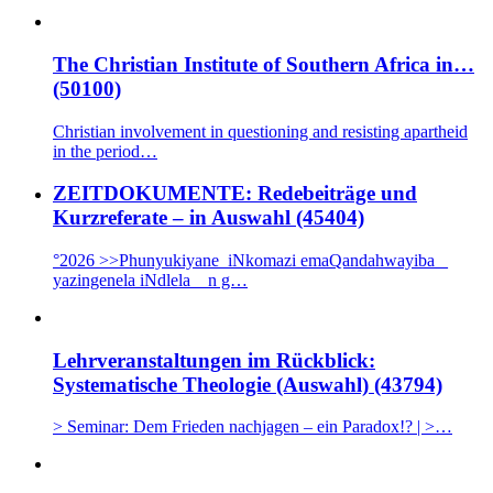
The Christian Institute of Southern Africa in…
(50100)
Christian involvement in questioning and resisting apartheid
in the period…
ZEITDOKUMENTE: Redebeiträge und
Kurzreferate – in Auswahl (45404)
°2026 >>Phunyukiyane iNkomazi emaQandahwayiba _
yazingenela iNdlela n g…
Lehrveranstaltungen im Rückblick:
Systematische Theologie (Auswahl) (43794)
> Seminar: Dem Frieden nachjagen – ein Paradox!? | >…