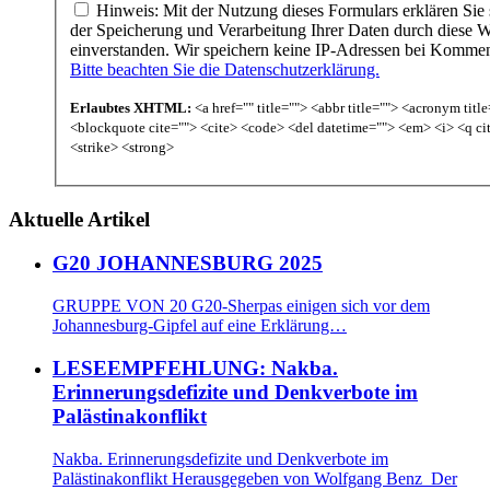
Hinweis: Mit der Nutzung dieses Formulars erklären Sie 
der Speicherung und Verarbeitung Ihrer Daten durch diese W
einverstanden. Wir speichern keine IP-Adressen bei Komme
Bitte beachten Sie die Datenschutzerklärung.
Erlaubtes XHTML:
<a href="" title=""> <abbr title=""> <acronym titl
<blockquote cite=""> <cite> <code> <del datetime=""> <em> <i> <q ci
<strike> <strong>
Aktuelle Artikel
G20 JOHANNESBURG 2025
GRUPPE VON 20 G20-Sherpas einigen sich vor dem
Johannesburg-Gipfel auf eine Erklärung…
LESEEMPFEHLUNG: Nakba.
Erinnerungsdefizite und Denkverbote im
Palästinakonflikt
Nakba. Erinnerungsdefizite und Denkverbote im
Palästinakonflikt Herausgegeben von Wolfgang Benz Der