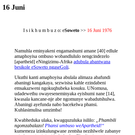
16 Juni
I s i k h u m b u z o: e
Soweto
>>
16 Juni 1976
Namuhla eminyakeni engamashumi amane [40] edlule
amaphoyisa ombuso wobandlululo nengcindezelo
[apartheid] eNingizimu-Afrika
adubula abantwana
besikole eSoweto ngaseGoli
.
Ukuthi kanti amaphoyisa abulala alimaza abafundi
abaningi kangakaya, sezwisisa kahle ezindabeni
emsakazweni ngokuqhubeka kosuku. UNomusa,
udadewethu owayeseneminyaka eyishumi nane [14],
kwasala kancane-nje abe ngomunye wabadutshulwa.
Abaningi ayefunda nabo bacekelwa phansi.
Kuhlasimulisa umzimba!
Kwabheduka ulaka, kwagquzuluka isililo:
„Phambili
ngomzabalazo!
Phansi umbuso weApartheid!“
kumemeza izinkulungwane zentsha nezihlwele zabanye