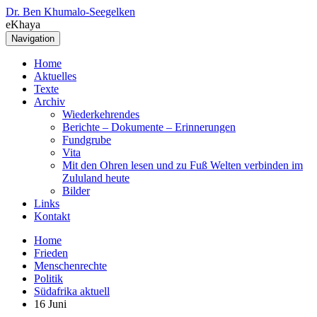
Dr. Ben Khumalo-Seegelken
eKhaya
Navigation
Home
Aktuelles
Texte
Archiv
Wiederkehrendes
Berichte – Dokumente – Erinnerungen
Fundgrube
Vita
Mit den Ohren lesen und zu Fuß Welten verbinden im
Zululand heute
Bilder
Links
Kontakt
Home
Frieden
Menschenrechte
Politik
Südafrika aktuell
16 Juni