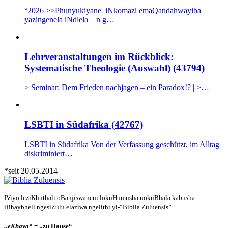
°2026 >>Phunyukiyane iNkomazi emaQandahwayiba _
yazingenela iNdlela n g…
Lehrveranstaltungen im Rückblick:
Systematische Theologie (Auswahl) (43794)
> Seminar: Dem Frieden nachjagen – ein Paradox!? | >…
LSBTI in Südafrika (42767)
LSBTI in Südafrika Von der Verfassung geschützt, im Alltag
diskriminiert…
*seit 20.05.2014
IViyo leziKhuthali oBanjiswaneni lokuHumusha nokuBhala kabusha
iBhaybheli ngesiZulu elaziwa ngelithi yi-“Biblia Zuluensis”
„eKhaya“
= „zu Hause“