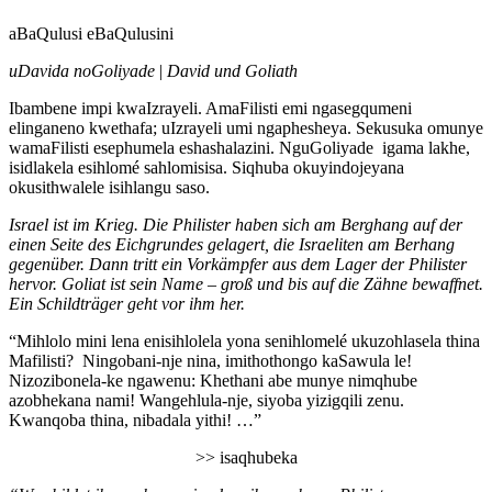
aBaQulusi eBaQulusini
uDavida noGoliyade
|
David und Goliath
Ibambene impi kwaIzrayeli. AmaFilisti emi ngasegqumeni
elinganeno kwethafa; uIzrayeli umi ngaphesheya. Sekusuka omunye
wamaFilisti esephumela eshashalazini. NguGoliyade igama lakhe,
isidlakela esihlomé sahlomisisa. Siqhuba okuyindojeyana
okusithwalele isihlangu saso.
Israel ist im Krieg. Die Philister haben sich am Berghang auf der
einen Seite des Eichgrundes gelagert, die Israeliten am Berhang
gegenüber. Dann tritt ein Vorkämpfer aus dem Lager der Philister
hervor. Goliat ist sein Name – groß und bis auf die Zähne bewaffnet.
Ein Schildträger geht vor ihm her.
“Mihlolo mini lena enisihlolela yona senihlomelé ukuzohlasela thina
Mafilisti? Ningobani-nje nina, imithothongo kaSawula le!
Nizozibonela-ke ngawenu: Khethani abe munye nimqhube
azobhekana nami! Wangehlula-nje, siyoba yizigqili zenu.
Kwanqoba thina, nibadala yithi! …”
>> isaqhubeka