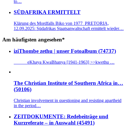
to…
SÜDAFRIKA ERMITTELT
Klärung des Mordfalls Biko von 1977 PRETORIA,
12.09.2025: Südafrikas Staatsanwaltschaft ermittelt wieder…
Am häufigsten angesehen*
iziThombe zethu | unser Fotoalbum (74737)
eKhaya KwaBhanya [1941-1963] >>kwethu …
The Christian Institute of Southern Africa in…
(50106)
Christian involvement in questioning and resisting apartheid
in the period…
ZEITDOKUMENTE: Redebeiträge und
Kurzreferate – in Auswahl (45491)