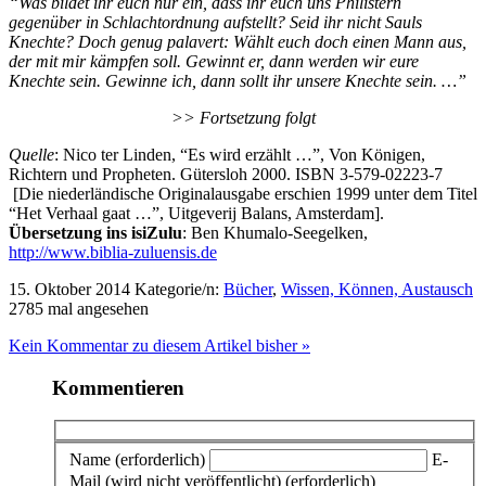
“Was bildet ihr euch nur ein, dass ihr euch uns Philistern
gegenüber in Schlachtordnung aufstellt? Seid ihr nicht Sauls
Knechte? Doch genug palavert: Wählt euch doch einen Mann aus,
der mit mir kämpfen soll. Gewinnt er, dann werden wir eure
Knechte sein. Gewinne ich, dann sollt ihr unsere Knechte sein. …”
>> Fortsetzung folgt
Quelle
: Nico ter Linden, “Es wird erzählt …”, Von Königen,
Richtern und Propheten. Gütersloh 2000. ISBN 3-579-02223-7
[Die niederländische Originalausgabe erschien 1999 unter dem Titel
“Het Verhaal gaat …”, Uitgeverij Balans, Amsterdam].
Übersetzung ins isiZulu
: Ben Khumalo-Seegelken,
http://www.biblia-zuluensis.de
15. Oktober 2014
Kategorie/n:
Bücher
,
Wissen, Können, Austausch
2785 mal angesehen
Kein Kommentar zu diesem Artikel bisher »
Kommentieren
Name (erforderlich)
E-
Mail (wird nicht veröffentlicht) (erforderlich)