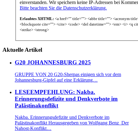
einverstanden. Wir speichern keine IP-Adressen bei Komme
Bitte beachten Sie die Datenschutzerklärung.
Erlaubtes XHTML:
<a href="" title=""> <abbr title=""> <acronym titl
<blockquote cite=""> <cite> <code> <del datetime=""> <em> <i> <q ci
<strike> <strong>
Aktuelle Artikel
G20 JOHANNESBURG 2025
GRUPPE VON 20 G20-Sherpas einigen sich vor dem
Johannesburg-Gipfel auf eine Erklärung…
LESEEMPFEHLUNG: Nakba.
Erinnerungsdefizite und Denkverbote im
Palästinakonflikt
Nakba. Erinnerungsdefizite und Denkverbote im
Palästinakonflikt Herausgegeben von Wolfgang Benz Der
Nahost-Konflikt…