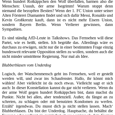
Wenn hundert Rotkäppchen den Wolf überfallen, barmen also die
Menschen: Uuuuh, der arme Isegrimm! Warum stoppt denn
niemand die bezopften Bestien? Wenn der 1. FC Union unter seiner
Alten Försterei Diamanten findet und sich dafür Messi, Ronaldo und
Kevin Großkreutz kauft, dann ist es nicht mehr Eisern Union,
sondern Bayern Berlin. Wenn Verlierer gewinnen, dann
Sympathien.
Es sind ständig AfD-Leute in Talkshows. Das Fernsehen will diese
Partei, wie es heißt, stellen. Ich begrüße das. Allerdings wäre es
durchaus zu erwägen, nicht nur die in einer bestimmten Frage einzig
bundesweit relevante Opposition stellen zu wollen, sondern auch die
nicht minder umstrittene Regierung. Nur mal als Idee.
Blubberblasen vom Underdog
Logisch, der Watschenmensch geht ins Fernsehen, weil er gestellt
werden will, und zwar ins Schaufenster. Hallo, ihr könnt mich
wählen! Aber vielleicht ist da noch etwas. Vielleicht sagt er sich
auch: In dieser Konstellation kannst du gar nicht verlieren. Wenn du
der arme Wolf gegen hundert Rotkäppchen bist, dann machst du
Punkte. Nicht bei allen, aber tendenziell. Außer, du fängst an zu
schreien, zu schlagen oder mit benutzten Kondomen zu werfen.
Erzähl‘ irgendwas. Du musst dich ja nicht stellen lassen. Mach‘
Blubberblasen. Du bist der Underdog. Hauptsache, du behältst die