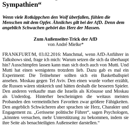
Sympathien“
Wenn viele Rotkäppchen den Wolf überfallen, fühlen die
Menschen mit dem Opfer. Ähnliches gilt bei der AfD. Denn dem
angeblich Schwachen gehört das Herz der Massen.
Zum Außenseiter-Trick der AfD
von André Mielke*
FRANKFURT/M, 03.02.2016: Manchmal, wenn AfD-Anführer in
Talkshows sind, frage ich mich: Warum setzen die sich da überhaupt
hin? Ausschimpfen lassen kann man sich doch auch von Mutti. Und
Mutti hat einen wenigstens trotzdem lieb. Dazu gab es mal ein
Experiment: Die Teilnehmer sollten sich ein Basketballspiel
ansehen. Moskau gegen Tel Aviv. Den einen wurde vorher erzählt,
die Russen wären stinkreich und hätten deshalb die besseren Spieler.
Den anderen verkaufte man die Israelis als Krösusse und Moskau
als Underdog. Hinterher bescheinigten die weitaus meisten
Probanden den vermeintlichen Favoriten zwar größere Fähigkeiten.
Den angeblich Schwächeren aber sprachen sie Herz, Charakter und
Engagement zu. „Gerissene politische Führer“, sagen Psychologen,
„könnten versuchen, mehr Unterstützung zu bekommen, indem sie
ihre Seite als benachteiligten Außenseiter darstellen.“