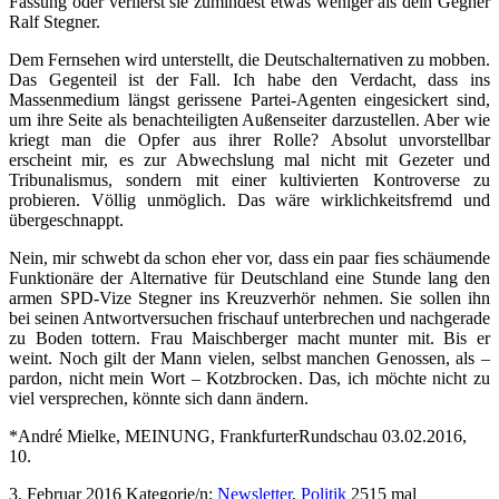
Fassung oder verlierst sie zumindest etwas weniger als dein Gegner
Ralf Stegner.
Dem Fernsehen wird unterstellt, die Deutschalternativen zu mobben.
Das Gegenteil ist der Fall. Ich habe den Verdacht, dass ins
Massenmedium längst gerissene Partei-Agenten eingesickert sind,
um ihre Seite als benachteiligten Außenseiter darzustellen. Aber wie
kriegt man die Opfer aus ihrer Rolle? Absolut unvorstellbar
erscheint mir, es zur Abwechslung mal nicht mit Gezeter und
Tribunalismus, sondern mit einer kultivierten Kontroverse zu
probieren. Völlig unmöglich. Das wäre wirklichkeitsfremd und
übergeschnappt.
Nein, mir schwebt da schon eher vor, dass ein paar fies schäumende
Funktionäre der Alternative für Deutschland eine Stunde lang den
armen SPD-Vize Stegner ins Kreuzverhör nehmen. Sie sollen ihn
bei seinen Antwortversuchen frischauf unterbrechen und nachgerade
zu Boden tottern. Frau Maischberger macht munter mit. Bis er
weint. Noch gilt der Mann vielen, selbst manchen Genossen, als –
pardon, nicht mein Wort – Kotzbrocken. Das, ich möchte nicht zu
viel versprechen, könnte sich dann ändern.
*André Mielke, MEINUNG, FrankfurterRundschau 03.02.2016,
10.
3. Februar 2016
Kategorie/n:
Newsletter
,
Politik
2515 mal