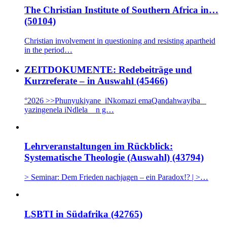
The Christian Institute of Southern Africa in…
(50104)
Christian involvement in questioning and resisting apartheid
in the period…
ZEITDOKUMENTE: Redebeiträge und
Kurzreferate – in Auswahl (45466)
°2026 >>Phunyukiyane iNkomazi emaQandahwayiba _
yazingenela iNdlela n g…
Lehrveranstaltungen im Rückblick:
Systematische Theologie (Auswahl) (43794)
> Seminar: Dem Frieden nachjagen – ein Paradox!? | >…
LSBTI in Südafrika (42765)