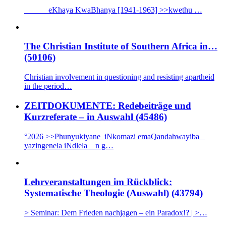
eKhaya KwaBhanya [1941-1963] >>kwethu …
The Christian Institute of Southern Africa in…
(50106)
Christian involvement in questioning and resisting apartheid
in the period…
ZEITDOKUMENTE: Redebeiträge und
Kurzreferate – in Auswahl (45486)
°2026 >>Phunyukiyane iNkomazi emaQandahwayiba _
yazingenela iNdlela n g…
Lehrveranstaltungen im Rückblick:
Systematische Theologie (Auswahl) (43794)
> Seminar: Dem Frieden nachjagen – ein Paradox!? | >…