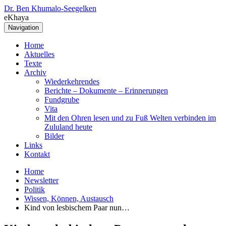
Dr. Ben Khumalo-Seegelken
eKhaya
Navigation
Home
Aktuelles
Texte
Archiv
Wiederkehrendes
Berichte – Dokumente – Erinnerungen
Fundgrube
Vita
Mit den Ohren lesen und zu Fuß Welten verbinden im
Zululand heute
Bilder
Links
Kontakt
Home
Newsletter
Politik
Wissen, Können, Austausch
Kind von lesbischem Paar nun…