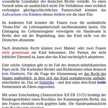
wesentliche Grundsätze des deutschen Rechts verstoße. So einen
Verstoß sehen sie ausdrücklich nicht: Die Verhältnisse einer rechtlich
verfestigten gleichgeschlechtlichen Partnerschaft könnten
das
Aufwachsen von Kindern
ebenso
fördern
wie die einer Ehe.
Im konkreten Fall konnten die Frauen zwar die ausländische
`Homo-Ehe´ als Lebenspartnerschaft nachbeurkunden lassen. Die
Eintragung ins Geburtenregister verweigerte ein Standesamt in
Berlin aber mit der Begründung, dass das Kind nicht von der
Deutschen abstamme.
Nach deutschem Recht können zwei Männer oder zwei Frauen
nicht gemeinsam
ein Kind bekommen. Der Partner, der nicht
leiblicher Elternteil ist, kann aber das Kind
nachträglich
adoptieren.
Eine solche Adoption gibt es im Fall des deutsch-südafrikanischen
Paars nicht. Die Karlsruher Richter und Richterinnen sehen dennoch
kein Hindernis
. Für die Frage der Abstammung sei
das Recht des
Staates maßgeblich, in dem sich das Kind normalerweise aufhalte
,
entschieden sie. Das sei
Südafrika
– und dort seien dem Kind
beide
Partnerinnen als Eltern zugeordnet.
Mit seiner Entscheidung (Aktenzeichen XII ZB 15/15) bestätigt der
Bundesgerichtshof einen Beschluss des Kammergerichts Berlin, das
den Frauen ebenfalls recht gegeben hatte. Die Standesamtsaufsicht
hatte Beschwerde eingelegt.