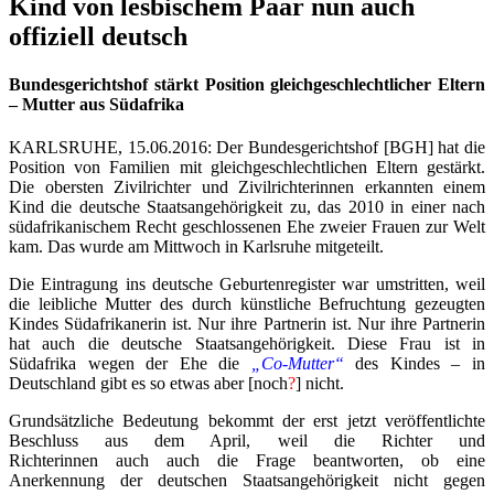
Kind von lesbischem Paar nun auch
offiziell deutsch
Bundesgerichtshof stärkt Position gleichgeschlechtlicher Eltern
– Mutter aus Südafrika
KARLSRUHE, 15.06.2016: Der Bundesgerichtshof [BGH] hat die
Position von Familien mit gleichgeschlechtlichen Eltern gestärkt.
Die obersten Zivilrichter und Zivilrichterinnen erkannten einem
Kind die deutsche Staatsangehörigkeit zu, das 2010 in einer nach
südafrikanischem Recht geschlossenen Ehe zweier Frauen zur Welt
kam. Das wurde am Mittwoch in Karlsruhe mitgeteilt.
Die Eintragung ins deutsche Geburtenregister war umstritten, weil
die leibliche Mutter des durch künstliche Befruchtung gezeugten
Kindes Südafrikanerin ist. Nur ihre Partnerin ist. Nur ihre Partnerin
hat auch die deutsche Staatsangehörigkeit. Diese Frau ist in
Südafrika wegen der Ehe die
„Co-Mutter“
des Kindes – in
Deutschland gibt es so etwas aber [noch
?
] nicht.
Grundsätzliche Bedeutung bekommt der erst jetzt veröffentlichte
Beschluss aus dem April, weil die Richter und
Richterinnen auch auch die Frage beantworten, ob eine
Anerkennung der deutschen Staatsangehörigkeit nicht gegen