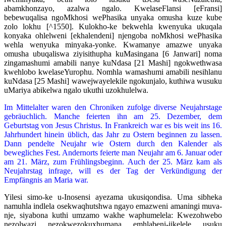
abamkhonzayo, azalwa ngalo. KwelaseFlansi [eFransi]
bebewuqalisa ngoMkhosi wePhasika unyaka omusha kuze kube
zolo lokhu [^1550]. Kulokho-ke bekwehla kwenyuka ukuqala
konyaka ohlelweni [ekhalendeni] njengoba noMkhosi wePhasika
wehla wenyuka minyaka-yonke. Kwamanye amazwe unyaka
omusha ubuqaliswa ziyisithupha kuMasingana [6 Janwari] noma
zingamashumi amabili nanye kuNdasa [21 Mashi] ngokwethwasa
kwehlobo kwelaseYurophu. Nomhla wamashumi amabili nesihlanu
kuNdasa [25 Mashi] wawejwayelekile ngokunjalo, kuthiwa wusuku
uMariya abikelwa ngalo ukuthi uzokhulelwa.
Im Mittelalter waren den Chroniken zufolge diverse Neujahrstage
gebräuchlich. Manche feierten ihn am 25. Dezember, dem
Geburtstag von Jesus Christus. In Frankreich war es bis weit ins 16.
Jahrhundert hinein üblich, das Jahr zu Ostern beginnen zu lassen.
Dann pendelte Neujahr wie Ostern durch den Kalender als
bewegliches Fest. Andernorts feierte man Neujahr am 6. Januar oder
am 21. März, zum Frühlingsbeginn. Auch der 25. März kam als
Neujahrstag infrage, will es der Tag der Verkündigung der
Empfängnis an Maria war.
Yilesi simo-ke u-Inosensi ayezama ukusiqondisa. Uma sibheka
namuhla indlela osekwaqhutshwa ngayo emazweni amaningi muva-
nje, siyabona kuthi umzamo wakhe waphumelela: Kwezohwebo
nezolwazi nezokwezokuxhumana emhlabeni-jikelele usuku