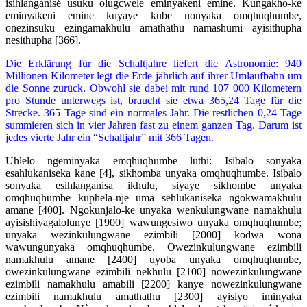
isihlanganisé usuku olugcwele eminyakeni emine. Kungakho-ke
eminyakeni emine kuyaye kube nonyaka omqhuqhumbe,
onezinsuku ezingamakhulu amathathu namashumi ayisithupha
nesithupha [366].
Die Erklärung für die Schaltjahre liefert die Astronomie: 940
Millionen Kilometer legt die Erde jährlich auf ihrer Umlaufbahn um
die Sonne zurück. Obwohl sie dabei mit rund 107 000 Kilometern
pro Stunde unterwegs ist, braucht sie etwa 365,24 Tage für die
Strecke. 365 Tage sind ein normales Jahr. Die restlichen 0,24 Tage
summieren sich in vier Jahren fast zu einem ganzen Tag. Darum ist
jedes vierte Jahr ein “Schaltjahr” mit 366 Tagen.
Uhlelo ngeminyaka emqhuqhumbe luthi: Isibalo sonyaka
esahlukaniseka kane [4], sikhomba unyaka omqhuqhumbe. Isibalo
sonyaka esihlanganisa ikhulu, siyaye sikhombe unyaka
omqhuqhumbe kuphela-nje uma sehlukaniseka ngokwamakhulu
amane [400]. Ngokunjalo-ke unyaka wenkulungwane namakhulu
ayisishiyagalolunye [1900] wawungesiwo unyaka omqhuqhumbe;
unyaka wezinkulungwane ezimbili [2000] kodwa wona
wawungunyaka omqhuqhumbe. Owezinkulungwane ezimbili
namakhulu amane [2400] uyoba unyaka omqhuqhumbe,
owezinkulungwane ezimbili nekhulu [2100] nowezinkulungwane
ezimbili namakhulu amabili [2200] kanye nowezinkulungwane
ezimbili namakhulu amathathu [2300] ayisiyo iminyaka