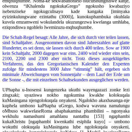
emqhuqhumbe. Nòma-ke sekwabanohlelo olucutshungisiswé kanje,
olwenza “iKhalenda ngokukaGrego” ngokusho kwabaziyo
isebenziseke ngokugculisayo kade kangaka [iminyaka
eyizinkulungwane ezintathu (3000)], kunokuphambuka okuhlala
kuvela emzamweni wokulandela ukuzungezwa kwelanga umhlaba,
eziqondiswa ngohlelo lwemizuzu-mqhuqhumbe.
Die Schalt-Regel besagt: Alle Jahre, die sich durch vier teilen lassen,
sind Schaltjahre. Ausgenommen davon sind Jahreszahlen auf glatte
Hunderter, es sei denn, sie lassen sich durch 400 teilen. Sow ar 1900
kein Schaltjahr, 2000 dagegen war eins. 2400 wird wieder eins sein,
2100, 2200 und 2300 aber nicht. Trotz dieses ausgeklügeltes
Verfahrens, das den Gregorianischen Kalender den Experten
zufolge für mindestens 3000 Jahre “stimmig” hält, ergeben sich
minimale Abweichungen vom Sonnenjahr – dem Lauf der Erde um
die Sonne -, die mit einzelnen Schaltsekunden ausgeglichen werden.
UPhapha u-Inosensi kungenzeka ukuthi wayengazazi zonke lezi
zingxaki; uyaziswa nokho ngokumisa kwakhe kolokuqala
kuMasingana njengolokuqala onyakeni. Ngalokho akaxhasanga-nje
kuphela umbono kaPhapha uGrego, kodwa wavuna namalungu
oMbuso wakwelaseRoma abaphakamisa phambilini – ngonyaka
wekhulu namashumi amahlanu nantathu [153] ngaphambi
kukaKhristu [ngaphambi kwenkathi esiphila kuyo] – umbono
wokuthi olokuqala kuMasingana lube ngolokuqala onyakeni,