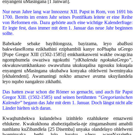
enyangeni uMasingana [1 Janwari].
Nur neun Jahre lang war Innozenz XII. Papst in Rom, von 1691 bis
1700. Bereits im ersten Jahr seines Pontifikats leitete er eine Reihe
von Reformen ein. Dazu gehörte auch eine wichtige Kalenderfrage:
Er legte fest, dass immer mit dem 1. Januar das neue Jahr beginnen
sollte.
Babekade sebake bayihlongoza, bayizama, leyo abaBusi
bakwelaseRoma ezikhathini eziphambili kanye noPhapha uGrego
[Pope Gregor XIII (1502-1585)] emkhankasweni wakhe owagcina
ngomphumela owaziwa ngokuthi
“yiKhalenda ngokukaGrego”
,
okwakuwumkhankaso owawufuna ukukuqalisa ngosuku lokuqala
enyangeni uMasingana ukubalwa konyaka ohlelweni lweminyaka
[ekhalendeni]. Awamaningi nokho amazwe avuma ukuyilandela
leyo nqubo nangalezo zikhathi.
Das hatten zwar schon die Römer so gemacht, und auch für Papst
Gregor XIII. (1502-1585) und seinen berühmten
“Gregorianischen
Kalender
” begann das Jahr mit dem 1. Januar. Doch längst nicht alle
Länder hielten sich daran.
Kwaqhutshekwa kulandelwa izinhlelo ezahlukene emazweni
ehlukene. Kwakukhona ababeziqalisela-nje zingamashumi amabili
nanhlanu kuZibandlela [25 Disemba] unyaka olandelayo ohlelweni
lweminyaka, bethi lolo lusuku uJesu waseNazaletha,