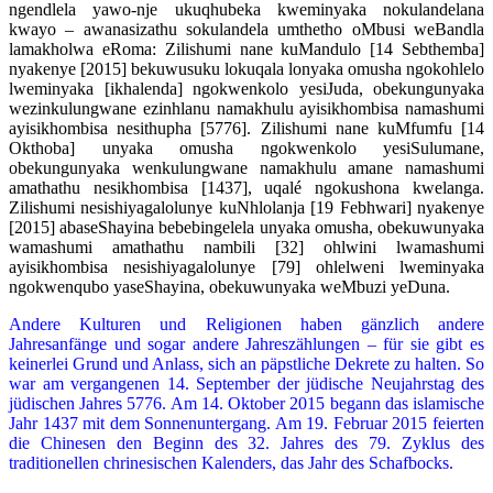
ngendlela yawo-nje ukuqhubeka kweminyaka nokulandelana
kwayo – awanasizathu sokulandela umthetho oMbusi weBandla
lamakholwa eRoma: Zilishumi nane kuMandulo [14 Sebthemba]
nyakenye [2015] bekuwusuku lokuqala lonyaka omusha ngokohlelo
lweminyaka [ikhalenda] ngokwenkolo yesiJuda, obekungunyaka
wezinkulungwane ezinhlanu namakhulu ayisikhombisa namashumi
ayisikhombisa nesithupha [5776]. Zilishumi nane kuMfumfu [14
Okthoba] unyaka omusha ngokwenkolo yesiSulumane,
obekungunyaka wenkulungwane namakhulu amane namashumi
amathathu nesikhombisa [1437], uqalé ngokushona kwelanga.
Zilishumi nesishiyagalolunye kuNhlolanja [19 Febhwari] nyakenye
[2015] abaseShayina bebebingelela unyaka omusha, obekuwunyaka
wamashumi amathathu nambili [32] ohlwini lwamashumi
ayisikhombisa nesishiyagalolunye [79] ohlelweni lweminyaka
ngokwenqubo yaseShayina, obekuwunyaka weMbuzi yeDuna.
Andere Kulturen und Religionen haben gänzlich andere
Jahresanfänge und sogar andere Jahreszählungen – für sie gibt es
keinerlei Grund und Anlass, sich an päpstliche Dekrete zu halten. So
war am vergangenen 14. September der jüdische Neujahrstag des
jüdischen Jahres 5776. Am 14. Oktober 2015 begann das islamische
Jahr 1437 mit dem Sonnenuntergang. Am 19. Februar 2015 feierten
die Chinesen den Beginn des 32. Jahres des 79. Zyklus des
traditionellen chrinesischen Kalenders, das Jahr des Schafbocks.