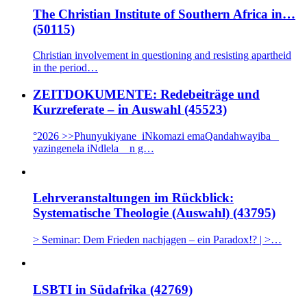
The Christian Institute of Southern Africa in…
(50115)
Christian involvement in questioning and resisting apartheid
in the period…
ZEITDOKUMENTE: Redebeiträge und
Kurzreferate – in Auswahl (45523)
°2026 >>Phunyukiyane iNkomazi emaQandahwayiba _
yazingenela iNdlela n g…
Lehrveranstaltungen im Rückblick:
Systematische Theologie (Auswahl) (43795)
> Seminar: Dem Frieden nachjagen – ein Paradox!? | >…
LSBTI in Südafrika (42769)