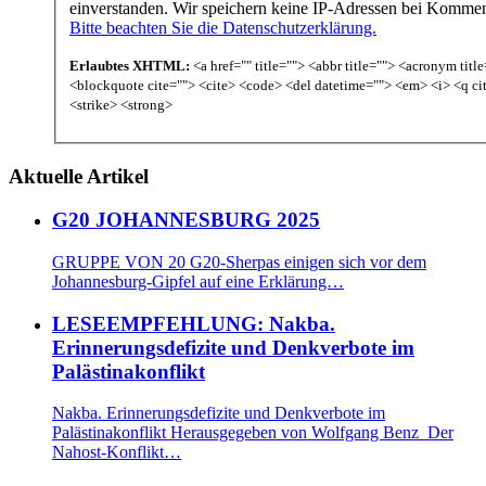
einverstanden. Wir speichern keine IP-Adressen bei Komme
Bitte beachten Sie die Datenschutzerklärung.
Erlaubtes XHTML:
<a href="" title=""> <abbr title=""> <acronym titl
<blockquote cite=""> <cite> <code> <del datetime=""> <em> <i> <q ci
<strike> <strong>
Aktuelle Artikel
G20 JOHANNESBURG 2025
GRUPPE VON 20 G20-Sherpas einigen sich vor dem
Johannesburg-Gipfel auf eine Erklärung…
LESEEMPFEHLUNG: Nakba.
Erinnerungsdefizite und Denkverbote im
Palästinakonflikt
Nakba. Erinnerungsdefizite und Denkverbote im
Palästinakonflikt Herausgegeben von Wolfgang Benz Der
Nahost-Konflikt…