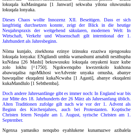
lokuqala kuMasingana [1 Janwari] sekwaba yilona oluwusuku
lokuqala lonyaka.
Dieses Chaos wollte Innozenz XII. Beseitigen. Dass er sich
langfristig durchsetzen konnte, zeigt der Blick in die heutige
Neujahrspraxis der weitgehend säkularen, modernen Welt: In
Wirtschaft, Verkehr und Wissenschaft gilt interntional der 1.
Jahrhundert als Jahresbeginn.
Nòma kunjalo, zisekhona ezinye izinsuku ezaziwa njengosuku
lokuqala lonyaka: ENgilandi umhla wamashumi amabili nesithupha
kuNdasa [26 Mashi] bekuwusuku lokuqala onyakeni kuze kube
zolo lokhu [^1750]. Ngokwenqubo kwezenkolo kukhona
abawuqalisa ngoMkhosi weAdvente unyaka omusha, abanye
bawuqalise ekuqaleni kukaNcwaba [1 Agasti], abanye ekuqaleni
kukaMandlulo [1 Sebthemba].
Doch andere Jahresanfänge gibt es immer noch: In England war bis
zur Mitte des 18. Jahrhunderts der 26 März als Jahresanfang üblich.
Alten Traditionen zufolge gilt nach wie vor der 1. Advent als
Beginn des Kirchenjahres, auch bei Protestanten. Koptische
Christen feiern Neujahr am 1. August, syrische Christen am 1.
September.
Ngenxa yamasiko nenqubo eyahlukene kunamazwe azibalela