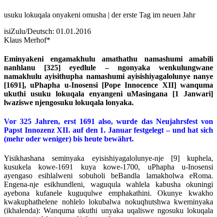
usuku lokuqala onyakeni omusha | der erste Tag im neuen Jahr
isiZulu/Deutsch: 01.01.2016
Klaus Merhof*
Eminyakeni engamakhulu amathathu namashumi amabili
nanhlanu [325] eyedlule – ngonyaka wenkulungwane
namakhulu ayisithupha namashumi ayisishiyagalolunye nanye
[1691], uPhapha u-Inosensi [Pope Innocence XII] wanquma
ukuthi usuku lokuqala enyangeni uMasingana [1 Janwari]
lwaziswe njengosuku lokuqala lonyaka.
Vor 325 Jahren, erst 1691 also, wurde das Neujahrsfest von
Papst Innozenz XII. auf den 1. Januar festgelegt – und hat sich
(mehr oder weniger) bis heute bewährt.
Yisikhashana seminyaka eyisishiyagalolunye-nje [9] kuphela,
kusukela kowe-1691 kuya kowe-1700, uPhapha u-Inosensi
ayengaso esihlalweni sobuholi beBandla lamakholwa eRoma.
Engena-nje esikhundleni, waguqula wahlela kabusha okuningi
ayebona kufanele kuguqulwe emphakathini. Okunye kwakho
kwakuphathelene nohlelo lokubalwa nokuqhutshwa kweminyaka
(ikhalenda): Wanquma ukuthi unyaka uqaliswe ngosuku lokuqala