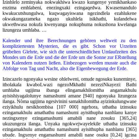
Izinhlelo zeminyaka nokwakhiwa kwazo kungenye yemikhankaso
enzima emhlabeni, enezingxaki ezingaqedwa. Kwasemandulo
kwakucutshungulwa, kuqwagayiswana ngezindlela ezahlukene
okwakungazameka ngazo ukuhlela isikhathi, kulandelwa
ukwethwasa nokufa kwenyanga nokuphuma nokushona kwelanga
lizungeza umhlaba. …
Kalender und ihre Berechnungen gehören weltweit zu den
kompliziertesten Mysterien, die es gibt. Schon vor Urzeiten
grübelten Glehrte, wie sich die unterschiedlichen Umlaufzeiten des
Mondes um die Erde und die der Erde um die Sonne zur ERstellung
von Kalendern nutzen ließen. Einbezogen werden musste auch die
Abfolge von Tag und Nacht, also die Eigenbewegung der Erde.
Izincazelo ngonyaka wesine ohlelweni, omude ngosuku kuneminye,
itholakala kwaboLwazi ngezoMkhathi nezeziNkayezi: Bathi
umhlaba ugijima ibanga elingamakhilomitha angamakhulu
ayisishiyagalolunye namashumi amane [940] ngonyaka lizungeza
ilanga. Nòma ugijima ngesivinini samakhilomitha ayizinkulungwane
eziyikhulu nesikhombisa [107 000] ngehora, uthatha izinsuku
ezingamakhulu amathathu namashumi ayisithupha nanhlanu kanye
nezingxenye ezingamashumi amabili nane zosuku [365,24]
ukuzungeza ilanga. Unyaka ngokwejwayelekile uthatha izinsuku
ezingamakhulu amathathu namashumi ayisithupha nanhlanu [365]
ubude. Ingxenye engamashumi amabili nane osuku [0,24] igcina