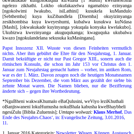
okwakukade kungolokuqala kuNdasa [1 Mashi] kwelaseRoma
ngelezo zikhathi. Lokho okufakazelwa ngamabizo ezinyanga
[ngokolwimi lwakubo, isiLathini] kusukela kuMandulo
[Sebthemba] kuya kuZibandlela [Disemba] okuyizinyanga
zesikhombisa kuya kweyeshumi, kubalwa kusukwa kuNdasa
[Mashi], [okwakukade kuyinyanga yokuqala konyaka kwelakubo].
Ukubizwa kwezinyanga akuguqukanga; kwaguquka ukubalwa
kwazo [ngokulandelana sekusuka kuMasingana].
Papst Innozenz XII. Wusste von diesen Feinheiten vermutlich
nichts. Aber ihm gebührt die Ehre für den Neujahrstag, 1. Januar.
Damit bekräftigte er nicht nur Past Gregor XIII., sonern auch die
römischen Konsuln, die schon im Jahr 153 vor Christus den 1.
Januar zum Neujahrstag gemacht hatten – vorher, im antiken Rom,
war es der 1. März. Davon zeugen noch die heutigen Monatsnamen
September bis Dezember, die vom März aus gezählt der siebte bis
zehnte Monat waren. Die Namen blieben, nur die Bezifferung
änderte sich – gegen ihre Wortbedeutung.
*NguBheni wakwaKhumalo eBaQulusini, weViyo leziKhuthali
oBanjiswaneni lokuHumusha nokuBhala kabusha kweBhaybheli
ngesiZulu [Biblia Zuluensis];
Umtapo wolwazi:
Klaus Merhof
, Das
Ende des Neujahrs-Chaos‘, in: Evangelische Zeitung, 3.01.2016,
11.
1. Januar 2016
Kategorie/n:
Newsletter
,
Wissen, Können, Austausch