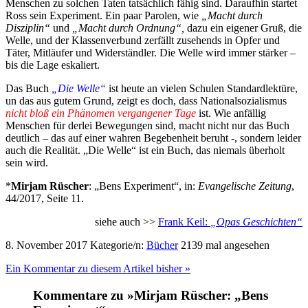
Menschen zu solchen Taten tatsächlich fähig sind. Daraufhin startet
Ross sein Experiment. Ein paar Parolen, wie
„Macht durch
Disziplin“
und
„Macht durch Ordnung“,
dazu ein eigener Gruß, die
Welle, und der Klassenverbund zerfällt zusehends in Opfer und
Täter, Mitläufer und Widerständler. Die Welle wird immer stärker –
bis die Lage eskaliert.
Das Buch
„Die Welle“
ist heute an vielen Schulen Standardlektüre,
un das aus gutem Grund, zeigt es doch, dass Nationalsozialismus
nicht
bloß ein Phänomen vergangener Tage
ist. Wie anfällig
Menschen für derlei Bewegungen sind, macht nicht nur das Buch
deutlich – das auf einer wahren Begebenheit beruht -, sondern leider
auch die Realität. „Die Welle“ ist ein Buch, das niemals überholt
sein wird.
*
Mirjam Rüscher
: „Bens Experiment“, in:
Evangelische Zeitung
,
44/2017, Seite 11.
siehe auch >>
Frank Keil:
„Opas Geschichten“
8. November 2017
Kategorie/n:
Bücher
2139 mal angesehen
Ein Kommentar zu diesem Artikel bisher »
Kommentare zu »Mirjam Rüscher: „Bens