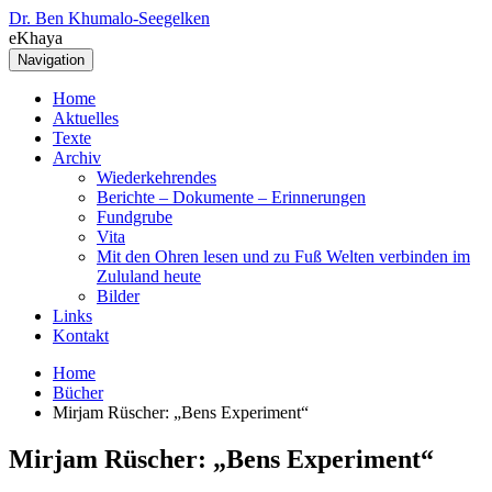
Dr. Ben Khumalo-Seegelken
eKhaya
Navigation
Home
Aktuelles
Texte
Archiv
Wiederkehrendes
Berichte – Dokumente – Erinnerungen
Fundgrube
Vita
Mit den Ohren lesen und zu Fuß Welten verbinden im
Zululand heute
Bilder
Links
Kontakt
Home
Bücher
Mirjam Rüscher: „Bens Experiment“
Mirjam Rüscher: „Bens Experiment“