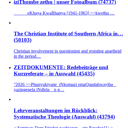
iziThombe zethu | unser Fotoalbum (74737)
eKhaya KwaBhanya [1941-1963] >>kwethu …
The Christian Institute of Southern Africa in…
(50103)
Christian involvement in questioning and resisting apartheid
in the period…
ZEITDOKUMENTE: Redebeiträge und
Kurzreferate – in Auswahl (45435)
°2026 >>Phunyukiyane iNkomazi emaQandahwayiba _
yazingenela iNdlela n g…
Lehrveranstaltungen im Rückblick:
Systematische Theologie (Auswahl) (43794)
> Seminar: Dem Frieden nachjagen – ein Paradox!? | >…