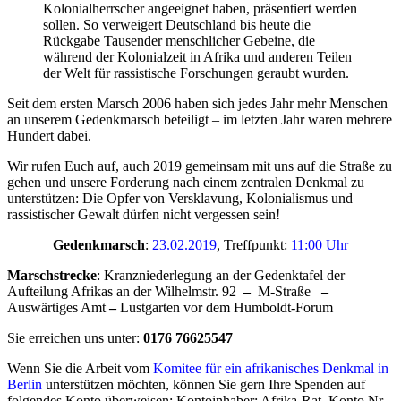
Kolonialherrscher angeeignet haben, präsentiert werden
sollen. So verweigert Deutschland bis heute die
Rückgabe Tausender menschlicher Gebeine, die
während der Kolonialzeit in Afrika und anderen Teilen
der Welt für rassistische Forschungen geraubt wurden.
Seit dem ersten Marsch 2006 haben sich jedes Jahr mehr Menschen
an unserem Gedenkmarsch beteiligt – im letzten Jahr waren mehrere
Hundert dabei.
Wir rufen Euch auf, auch 2019 gemeinsam mit uns auf die Straße zu
gehen und unsere Forderung nach einem zentralen Denkmal zu
unterstützen: Die Opfer von Versklavung, Kolonialismus und
rassistischer Gewalt dürfen nicht vergessen sein!
Gedenkmarsch
:
23.02.2019
, Treffpunkt:
11:00 Uhr
Marschstrecke
: Kranzniederlegung an der Gedenktafel der
Aufteilung Afrikas an der Wilhelmstr. 92
–
M-Straße
–
Auswärtiges Amt
–
Lustgarten vor dem Humboldt-Forum
Sie erreichen uns unter:
0176 76625547
Wenn Sie die Arbeit vom
Komitee für ein afrikanisches Denkmal in
Berlin
unterstützen möchten, können Sie gern Ihre Spenden auf
folgendes Konto überweisen: Kontoinhaber: Afrika-Rat, Konto Nr.