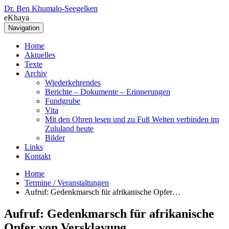
Dr. Ben Khumalo-Seegelken
eKhaya
Navigation
Home
Aktuelles
Texte
Archiv
Wiederkehrendes
Berichte – Dokumente – Erinnerungen
Fundgrube
Vita
Mit den Ohren lesen und zu Fuß Welten verbinden im
Zululand heute
Bilder
Links
Kontakt
Home
Termine / Veranstaltungen
Aufruf: Gedenkmarsch für afrikanische Opfer…
Aufruf: Gedenkmarsch für afrikanische
Opfer von Versklavung