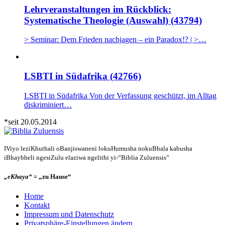
Lehrveranstaltungen im Rückblick:
Systematische Theologie (Auswahl) (43794)
> Seminar: Dem Frieden nachjagen – ein Paradox!? | >…
LSBTI in Südafrika (42766)
LSBTI in Südafrika Von der Verfassung geschützt, im Alltag
diskriminiert…
*seit 20.05.2014
IViyo leziKhuthali oBanjiswaneni lokuHumusha nokuBhala kabusha
iBhaybheli ngesiZulu elaziwa ngelithi yi-“Biblia Zuluensis”
„eKhaya“
= „zu Hause“
Home
Kontakt
Impressum und Datenschutz
Privatsphäre-Einstellungen ändern