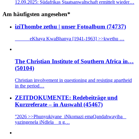
12.09.2025: Südafrikas Staatsanwaltschaft ermittelt wieder…
Am häufigsten angesehen*
iziThombe zethu | unser Fotoalbum (74737)
eKhaya KwaBhanya [1941-1963] >>kwethu …
The Christian Institute of Southern Africa in…
(50104)
Christian involvement in questioning and resisting apartheid
in the period…
ZEITDOKUMENTE: Redebeiträge und
Kurzreferate – in Auswahl (45467)
°2026 >>Phunyukiyane iNkomazi emaQandahwayiba _
yazingenela iNdlela n g…