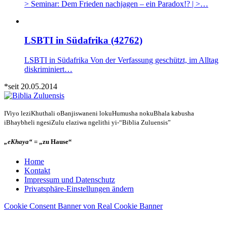
> Seminar: Dem Frieden nachjagen – ein Paradox!? | >…
LSBTI in Südafrika (42762)
LSBTI in Südafrika Von der Verfassung geschützt, im Alltag
diskriminiert…
*seit 20.05.2014
IViyo leziKhuthali oBanjiswaneni lokuHumusha nokuBhala kabusha
iBhaybheli ngesiZulu elaziwa ngelithi yi-“Biblia Zuluensis”
„eKhaya“
= „zu Hause“
Home
Kontakt
Impressum und Datenschutz
Privatsphäre-Einstellungen ändern
Cookie Consent Banner von Real Cookie Banner