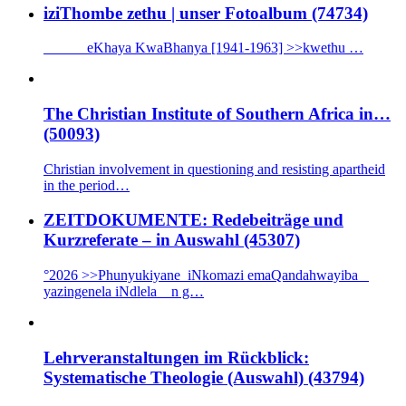
iziThombe zethu | unser Fotoalbum (74734)
eKhaya KwaBhanya [1941-1963] >>kwethu …
The Christian Institute of Southern Africa in…
(50093)
Christian involvement in questioning and resisting apartheid
in the period…
ZEITDOKUMENTE: Redebeiträge und
Kurzreferate – in Auswahl (45307)
°2026 >>Phunyukiyane iNkomazi emaQandahwayiba _
yazingenela iNdlela n g…
Lehrveranstaltungen im Rückblick:
Systematische Theologie (Auswahl) (43794)