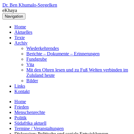
Dr. Ben Khumalo-Seegelken
eKhaya
Navigation
Home
Aktuelles
Texte
Archiv
Wiederkehrendes
Berichte – Dokumente – Erinnerungen
Fundgrube
Vita
Mit den Ohren lesen und zu Fuß Welten verbinden im
Zululand heute
Bilder
Links
Kontakt
Home
Frieden
Menschenrechte
Politik
Südafrika aktuell
Termine / Veranstaltungen
Diskussion: Politische und soziale Entwicklungen…