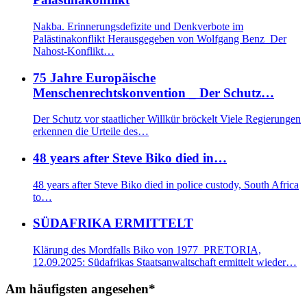
Nakba. Erinnerungsdefizite und Denkverbote im
Palästinakonflikt Herausgegeben von Wolfgang Benz Der
Nahost-Konflikt…
75 Jahre Europäische
Menschenrechtskonvention _ Der Schutz…
Der Schutz vor staatlicher Willkür bröckelt Viele Regierungen
erkennen die Urteile des…
48 years after Steve Biko died in…
48 years after Steve Biko died in police custody, South Africa
to…
SÜDAFRIKA ERMITTELT
Klärung des Mordfalls Biko von 1977 PRETORIA,
12.09.2025: Südafrikas Staatsanwaltschaft ermittelt wieder…
Am häufigsten angesehen*