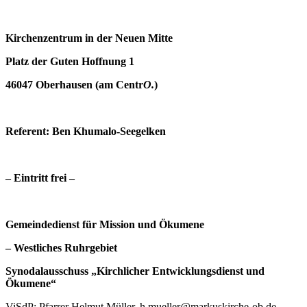
Kirchenzentrum in der Neuen Mitte
Platz der Guten Hoffnung 1
46047 Oberhausen (am Centr
O.
)
Referent: Ben Khumalo-Seegelken
– Eintritt frei –
Gemeindedienst für Mission und Ökumene
– Westliches Ruhrgebiet
Synodalausschuss „Kirchlicher Entwicklungsdienst und
Ökumene“
ViSdP: Pfarrer Helmut Müller, h.mueller@markuskirche-ob.de