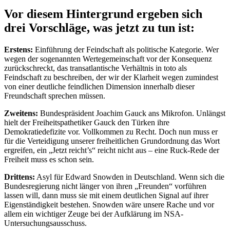
Vor diesem Hintergrund ergeben sich
drei Vorschläge, was jetzt zu tun ist:
Erstens:
Einführung der Feindschaft als politische Kategorie. Wer
wegen der sogenannten Wertegemeinschaft vor der Konsequenz
zurückschreckt, das transatlantische Verhältnis in toto als
Feindschaft zu beschreiben, der wir der Klarheit wegen zumindest
von einer deutliche feindlichen Dimension innerhalb dieser
Freundschaft sprechen müssen.
Zweitens:
Bundespräsident Joachim Gauck ans Mikrofon. Unlängst
hielt der Freiheitspathetiker Gauck den Türken ihre
Demokratiedefizite vor. Vollkommen zu Recht. Doch nun muss er
für die Verteidigung unserer freiheitlichen Grundordnung das Wort
ergreifen, ein „Jetzt reicht’s“ reicht nicht aus – eine Ruck-Rede der
Freiheit muss es schon sein.
Drittens:
Asyl für Edward Snowden in Deutschland. Wenn sich die
Bundesregierung nicht länger von ihren „Freunden“ vorführen
lassen will, dann muss sie mit einem deutlichen Signal auf ihrer
Eigenständigkeit bestehen. Snowden wäre unsere Rache und vor
allem ein wichtiger Zeuge bei der Aufklärung im NSA-
Untersuchungsausschuss.