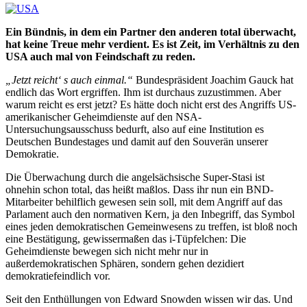
Ein Bündnis, in dem ein Partner den anderen total überwacht,
hat keine Treue mehr verdient. Es ist Zeit, im Verhältnis zu den
USA auch mal von Feindschaft zu reden.
„Jetzt reicht‘ s auch einmal.“
Bundespräsident Joachim Gauck hat
endlich das Wort ergriffen. Ihm ist durchaus zuzustimmen. Aber
warum reicht es erst jetzt? Es hätte doch nicht erst des Angriffs US-
amerikanischer Geheimdienste auf den NSA-
Untersuchungsausschuss bedurft, also auf eine Institution es
Deutschen Bundestages und damit auf den Souverän unserer
Demokratie.
Die Überwachung durch die angelsächsische Super-Stasi ist
ohnehin schon total, das heißt maßlos. Dass ihr nun ein BND-
Mitarbeiter behilflich gewesen sein soll, mit dem Angriff auf das
Parlament auch den normativen Kern, ja den Inbegriff, das Symbol
eines jeden demokratischen Gemeinwesens zu treffen, ist bloß noch
eine Bestätigung, gewissermaßen das i-Tüpfelchen: Die
Geheimdienste bewegen sich nicht mehr nur in
außerdemokratischen Sphären, sondern gehen dezidiert
demokratiefeindlich vor.
Seit den Enthüllungen von Edward Snowden wissen wir das. Und