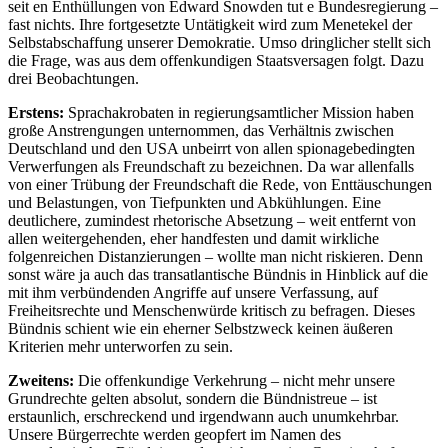
seit en Enthüllungen von Edward Snowden tut e Bundesregierung –
fast nichts. Ihre fortgesetzte Untätigkeit wird zum Menetekel der
Selbstabschaffung unserer Demokratie. Umso dringlicher stellt sich
die Frage, was aus dem offenkundigen Staatsversagen folgt. Dazu
drei Beobachtungen.
Erstens:
Sprachakrobaten in regierungsamtlicher Mission haben
große Anstrengungen unternommen, das Verhältnis zwischen
Deutschland und den USA unbeirrt von allen spionagebedingten
Verwerfungen als Freundschaft zu bezeichnen. Da war allenfalls
von einer Trübung der Freundschaft die Rede, von Enttäuschungen
und Belastungen, von Tiefpunkten und Abkühlungen. Eine
deutlichere, zumindest rhetorische Absetzung – weit entfernt von
allen weitergehenden, eher handfesten und damit wirkliche
folgenreichen Distanzierungen – wollte man nicht riskieren. Denn
sonst wäre ja auch das transatlantische Bündnis in Hinblick auf die
mit ihm verbündenden Angriffe auf unsere Verfassung, auf
Freiheitsrechte und Menschenwürde kritisch zu befragen. Dieses
Bündnis schient wie ein eherner Selbstzweck keinen äußeren
Kriterien mehr unterworfen zu sein.
Zweitens:
Die offenkundige Verkehrung – nicht mehr unsere
Grundrechte gelten absolut, sondern die Bündnistreue – ist
erstaunlich, erschreckend und irgendwann auch unumkehrbar.
Unsere Bürgerrechte werden geopfert im Namen des