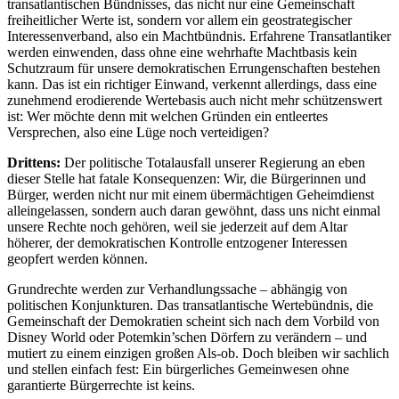
transatlantischen Bündnisses, das nicht nur eine Gemeinschaft
freiheitlicher Werte ist, sondern vor allem ein geostrategischer
Interessenverband, also ein Machtbündnis. Erfahrene Transatlantiker
werden einwenden, dass ohne eine wehrhafte Machtbasis kein
Schutzraum für unsere demokratischen Errungenschaften bestehen
kann. Das ist ein richtiger Einwand, verkennt allerdings, dass eine
zunehmend erodierende Wertebasis auch nicht mehr schützenswert
ist: Wer möchte denn mit welchen Gründen ein entleertes
Versprechen, also eine Lüge noch verteidigen?
Drittens:
Der politische Totalausfall unserer Regierung an eben
dieser Stelle hat fatale Konsequenzen: Wir, die Bürgerinnen und
Bürger, werden nicht nur mit einem übermächtigen Geheimdienst
alleingelassen, sondern auch daran gewöhnt, dass uns nicht einmal
unsere Rechte noch gehören, weil sie jederzeit auf dem Altar
höherer, der demokratischen Kontrolle entzogener Interessen
geopfert werden können.
Grundrechte werden zur Verhandlungssache – abhängig von
politischen Konjunkturen. Das transatlantische Wertebündnis, die
Gemeinschaft der Demokratien scheint sich nach dem Vorbild von
Disney World oder Potemkin’schen Dörfern zu verändern – und
mutiert zu einem einzigen großen Als-ob. Doch bleiben wir sachlich
und stellen einfach fest: Ein bürgerliches Gemeinwesen ohne
garantierte Bürgerrechte ist keins.