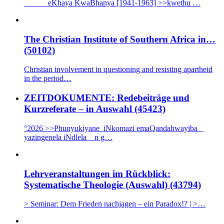
eKhaya KwaBhanya [1941-1963] >>kwethu …
The Christian Institute of Southern Africa in…
(50102)
Christian involvement in questioning and resisting apartheid
in the period…
ZEITDOKUMENTE: Redebeiträge und
Kurzreferate – in Auswahl (45423)
°2026 >>Phunyukiyane iNkomazi emaQandahwayiba _
yazingenela iNdlela n g…
Lehrveranstaltungen im Rückblick:
Systematische Theologie (Auswahl) (43794)
> Seminar: Dem Frieden nachjagen – ein Paradox!? | >…