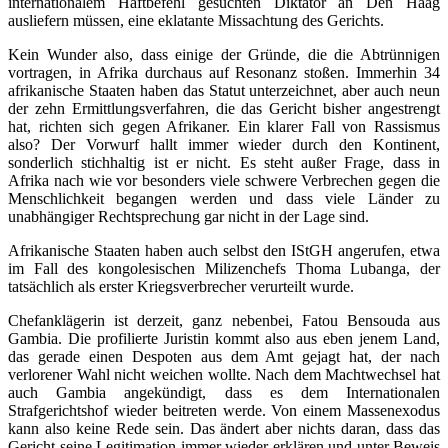
internationalem Haftbefehl gesuchten Diktator an Den Haag
ausliefern müssen, eine eklatante Missachtung des Gerichts.
Kein Wunder also, dass einige der Gründe, die die Abtrünnigen
vortragen, in Afrika durchaus auf Resonanz stoßen. Immerhin 34
afrikanische Staaten haben das Statut unterzeichnet, aber auch neun
der zehn Ermittlungsverfahren, die das Gericht bisher angestrengt
hat, richten sich gegen Afrikaner. Ein klarer Fall von Rassismus
also? Der Vorwurf hallt immer wieder durch den Kontinent,
sonderlich stichhaltig ist er nicht. Es steht außer Frage, dass in
Afrika nach wie vor besonders viele schwere Verbrechen gegen die
Menschlichkeit begangen werden und dass viele Länder zu
unabhängiger Rechtsprechung gar nicht in der Lage sind.
Afrikanische Staaten haben auch selbst den IStGH angerufen, etwa
im Fall des kongolesischen Milizenchefs Thoma Lubanga, der
tatsächlich als erster Kriegsverbrecher verurteilt wurde.
Chefanklägerin ist derzeit, ganz nebenbei, Fatou Bensouda aus
Gambia. Die profilierte Juristin kommt also aus eben jenem Land,
das gerade einen Despoten aus dem Amt gejagt hat, der nach
verlorener Wahl nicht weichen wollte. Nach dem Machtwechsel hat
auch Gambia angekündigt, dass es dem Internationalen
Strafgerichtshof wieder beitreten werde. Von einem Massenexodus
kann also keine Rede sein. Das ändert aber nichts daran, dass das
Gericht seine Legitimation immer wieder erklären und unter Beweis