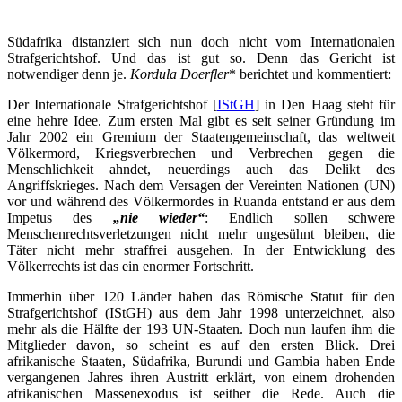
Südafrika distanziert sich nun doch nicht vom Internationalen
Strafgerichtshof. Und das ist gut so. Denn das Gericht ist
notwendiger denn je.
Kordula Doerfler
* berichtet und kommentiert:
Der Internationale Strafgerichtshof [
IStGH
] in Den Haag steht für
eine hehre Idee. Zum ersten Mal gibt es seit seiner Gründung im
Jahr 2002 ein Gremium der Staatengemeinschaft, das weltweit
Völkermord, Kriegsverbrechen und Verbrechen gegen die
Menschlichkeit ahndet, neuerdings auch das Delikt des
Angriffskrieges. Nach dem Versagen der Vereinten Nationen (UN)
vor und während des Völkermordes in Ruanda entstand er aus dem
Impetus des
„nie wieder“
: Endlich sollen schwere
Menschenrechtsverletzungen nicht mehr ungesühnt bleiben, die
Täter nicht mehr straffrei ausgehen. In der Entwicklung des
Völkerrechts ist das ein enormer Fortschritt.
Immerhin über 120 Länder haben das Römische Statut für den
Strafgerichtshof (IStGH) aus dem Jahr 1998 unterzeichnet, also
mehr als die Hälfte der 193 UN-Staaten. Doch nun laufen ihm die
Mitglieder davon, so scheint es auf den ersten Blick. Drei
afrikanische Staaten, Südafrika, Burundi und Gambia haben Ende
vergangenen Jahres ihren Austritt erklärt, von einem drohenden
afrikanischen Massenexodus ist seither die Rede. Auch die