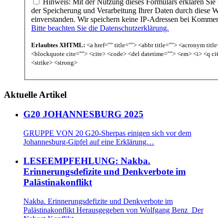
Hinweis: Mit der Nutzung dieses Formulars erklären Sie 
der Speicherung und Verarbeitung Ihrer Daten durch diese W
einverstanden. Wir speichern keine IP-Adressen bei Komme
Bitte beachten Sie die Datenschutzerklärung.
Erlaubtes XHTML:
<a href="" title=""> <abbr title=""> <acronym titl
<blockquote cite=""> <cite> <code> <del datetime=""> <em> <i> <q ci
<strike> <strong>
Aktuelle Artikel
G20 JOHANNESBURG 2025
GRUPPE VON 20 G20-Sherpas einigen sich vor dem
Johannesburg-Gipfel auf eine Erklärung…
LESEEMPFEHLUNG: Nakba.
Erinnerungsdefizite und Denkverbote im
Palästinakonflikt
Nakba. Erinnerungsdefizite und Denkverbote im
Palästinakonflikt Herausgegeben von Wolfgang Benz Der