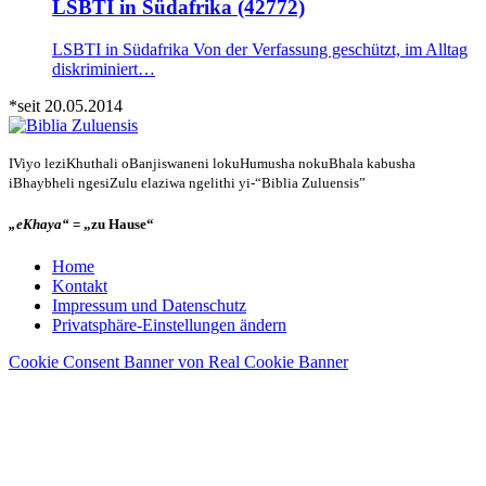
LSBTI in Südafrika (42772)
LSBTI in Südafrika Von der Verfassung geschützt, im Alltag
diskriminiert…
*seit 20.05.2014
IViyo leziKhuthali oBanjiswaneni lokuHumusha nokuBhala kabusha
iBhaybheli ngesiZulu elaziwa ngelithi yi-“Biblia Zuluensis”
„eKhaya“
= „zu Hause“
Home
Kontakt
Impressum und Datenschutz
Privatsphäre-Einstellungen ändern
Cookie Consent Banner von Real Cookie Banner