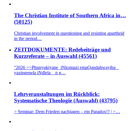
The Christian Institute of Southern Africa in…
(50125)
Christian involvement in questioning and resisting apartheid
in the period…
ZEITDOKUMENTE: Redebeiträge und
Kurzreferate – in Auswahl (45561)
°2026 >>Phunyukiyane iNkomazi emaQandahwayiba _
yazingenela iNdlela n g…
Lehrveranstaltungen im Rückblick:
Systematische Theologie (Auswahl) (43795)
> Seminar: Dem Frieden nachjagen – ein Paradox!? | >…