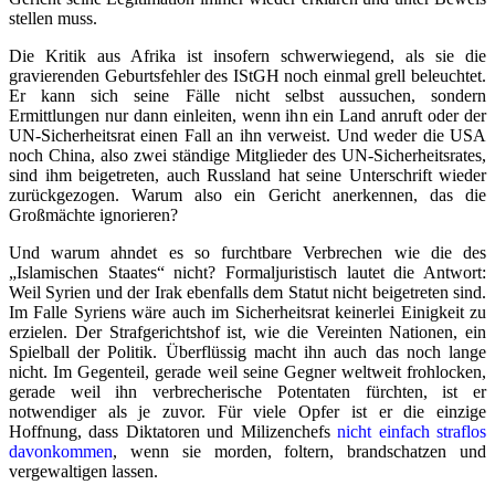
stellen muss.
Die Kritik aus Afrika ist insofern schwerwiegend, als sie die
gravierenden Geburtsfehler des IStGH noch einmal grell beleuchtet.
Er kann sich seine Fälle nicht selbst aussuchen, sondern
Ermittlungen nur dann einleiten, wenn ihn ein Land anruft oder der
UN-Sicherheitsrat einen Fall an ihn verweist. Und weder die USA
noch China, also zwei ständige Mitglieder des UN-Sicherheitsrates,
sind ihm beigetreten, auch Russland hat seine Unterschrift wieder
zurückgezogen. Warum also ein Gericht anerkennen, das die
Großmächte ignorieren?
Und warum ahndet es so furchtbare Verbrechen wie die des
„Islamischen Staates“ nicht? Formaljuristisch lautet die Antwort:
Weil Syrien und der Irak ebenfalls dem Statut nicht beigetreten sind.
Im Falle Syriens wäre auch im Sicherheitsrat keinerlei Einigkeit zu
erzielen. Der Strafgerichtshof ist, wie die Vereinten Nationen, ein
Spielball der Politik. Überflüssig macht ihn auch das noch lange
nicht. Im Gegenteil, gerade weil seine Gegner weltweit frohlocken,
gerade weil ihn verbrecherische Potentaten fürchten, ist er
notwendiger als je zuvor. Für viele Opfer ist er die einzige
Hoffnung, dass Diktatoren und Milizenchefs
nicht einfach straflos
davonkommen
, wenn sie morden, foltern, brandschatzen und
vergewaltigen lassen.