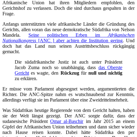
Afrikanische Union hat ihren Mitgliedern empfohlen, den
Gerichtshof zu verlassen. Doch die sind durchaus gespalten in der
Frage.
Anfangs unterstützten viele afrikanische Länder die Gründung des
Gerichts, allen voran das neue demokratische Südafrika von Nelson
Mandela.
Seine politischen Erben im
Afrikanischen
Nationalkongress
[ANC ] aber achten die Institution gering
. Und
doch hat das Land nun seinen Austrittsbeschluss rückgängig
gemacht.
Die südafrikanische Justiz ist auch unter Präsident
Jacob Zuma noch so unabhängig, dass
das Oberste
Gericht
es wagte, den
Rückzug
für
null und nichtig
zu erklären.
Er müsse vom Parlament abgesegnet werden, argumentierten die
Richter. Die ANC-Spitze nahm es wutschnaubend zur Kenntnis,
allerdings verfügt sie im Parlament über eine Zweidrittelmehrheit.
Was Südafrikas heutige Regierende von dem Gericht halten, haben
sie der Welt längst gezeigt. Der ANC sorgte dafür, dass der
sudanesische Präsident
Omar al-Baschir
im Jahr 2015 an einem
Gipfel der Afrikanischen Union teilnehmen und dann sicher wieder
nach Hause reisen konnte. Dabei hätte Südafrika den per