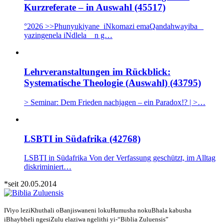
Kurzreferate – in Auswahl (45517)
°2026 >>Phunyukiyane iNkomazi emaQandahwayiba _
yazingenela iNdlela n g…
Lehrveranstaltungen im Rückblick:
Systematische Theologie (Auswahl) (43795)
> Seminar: Dem Frieden nachjagen – ein Paradox!? | >…
LSBTI in Südafrika (42768)
LSBTI in Südafrika Von der Verfassung geschützt, im Alltag
diskriminiert…
*seit 20.05.2014
IViyo leziKhuthali oBanjiswaneni lokuHumusha nokuBhala kabusha
iBhaybheli ngesiZulu elaziwa ngelithi yi-“Biblia Zuluensis”