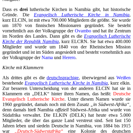
Dass es
drei
lutherische Kirchen in Namibia gibt, hat historische
Gründe. Die
Evangelisch Lutherische Kirche in Namibia
,
kurz ELCIN, ist mit etwa 700.000 Mitgliedern die größte. Sie wurde
um 1870 von finnischen Missionaren gegründet. Sie besteht
vornehmlich aus der Volksgruppe der
Ovambo
und hat ihr Zentrum
im Norden des Landes. Dann gibt es die
Evangelisch Lutherische
Kirche der Republik Namibia
, kurz ELCRN. Sie hat etwa 400.000
Mitglieder und wurde um 1840 von der Rheinischen Mission
gegründet und ist im Süden angesiedelt und besteht vornehmlich aus
der Volksgruppe der
Nama
und
Herero
.
Kirche mit Klammern
Als drittes gibt es die
deutschsprachige
, überwiegend aus
Weißen
bestehende
Evangelisch Lutherische Kirche in Namibia
, kurz elkin.
Zur besseren Unterscheidung von der anderen ELCIN hat sie in
Klammern ein „DELK“ hinter ihren Namen, das heißt:
Deutsche
Evangelisch Lutherische Kirche
. Unter diesem Namen wurde sie
1960 gegründet, damals noch mit dem Zusatz
„in Südwest-Afrika“,
denn damals hieß Namibia
offiziell
Südwest-Afrika und wurde von
Südafrika verwaltet. Die ELKIN (DELK) hat heute etwa 5.000
Mitglieder, die über das ganze Land verstreut sind. Seit fast 150
Jahren leben und siedeln Deutsche in Namibia, von 1884 bis 1915
war
„
Deutsch-Südwestafrika
“
eine Kolonie des deutschen