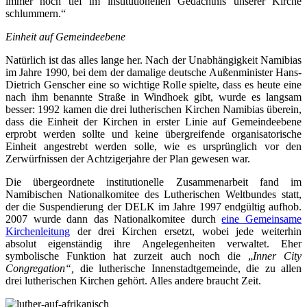
immer noch tief im institutionellen Gedächtnis unserer Kirche
schlummern.“
Einheit auf Gemeindeebene
Natürlich ist das alles lange her. Nach der Unabhängigkeit Namibias
im Jahre 1990, bei dem der damalige deutsche Außenminister Hans-
Dietrich Genscher eine so wichtige Rolle spielte, dass es heute eine
nach ihm benannte Straße in Windhoek gibt, wurde es langsam
besser: 1992 kamen die drei lutherischen Kirchen Namibias überein,
dass die Einheit der Kirchen in erster Linie auf Gemeindeebene
erprobt werden sollte und keine übergreifende organisatorische
Einheit angestrebt werden solle, wie es ursprünglich vor den
Zerwürfnissen der Achtzigerjahre der Plan gewesen war.
Die übergeordnete institutionelle Zusammenarbeit fand im
Namibischen Nationalkomitee des Lutherischen Weltbundes statt,
der die Suspendierung der DELK im Jahre 1997 endgültig aufhob.
2007 wurde dann das Nationalkomitee durch
eine Gemeinsame
Kirchenleitung
der drei Kirchen ersetzt, wobei jede weiterhin
absolut eigenständig ihre Angelegenheiten verwaltet. Eher
symbolische Funktion hat zurzeit auch noch die „
Inner City
Congregation“,
die lutherische Innenstadtgemeinde, die zu allen
drei lutherischen Kirchen gehört. Alles andere braucht Zeit.