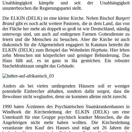
Unabhängigkeit kämpfte und seit der Unabhängigkeit
ununterbrochen die Regierungspartei stellt.
Die ELKIN (DELK) ist eine kleine Kirche. Neben Bischof
Burgert
Brand
gibt es noch acht weitere Pastoren, die in dem Land, das von
der Fläche her mehr als doppelt so groß ist wie Deutschland, ständig
unterwegs sind, um auch auf entlegenen Farmen Gottesdienste zu
feiern und die Menschen zu besuchen. Aber die Kirche ist auch
diakonisch für die Allgemeinheit engagiert: In Katutura betreibt die
ELKIN (DELK) zum Beispiel das Wohnheim
Hephata
. Hier leben
zehn Menschen mit körperlicher und geistiger Behinderung. Das
Haus fällt auf, es ist ganz in lila gestrichen. Ein robuster
Stacheldrahtzaun umgibt das Gebäude.
Anders als bei vielen umliegenden Häusern soll er weniger
potentielle Einbrecher abhalten, sondern dafür sorgen, dass die
Bewohner nicht weglaufen, denn sie kommen alleine nicht zurecht.
1990 baten Ärztinnen des Psychiatrischen Staatskrankenhauses in
Windhoek die Kirchenleitung der ELKIN (DELK) um eine
Unterkunft für eine Gruppe psychisch kranker Menschen, die die
Angehörigen nicht mehr haben wollten. Die Kirchenleitung
veranlasste den Kauf des Hauses und trägt seit 26 Jahren die