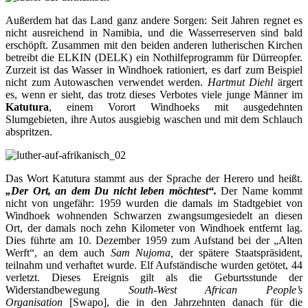
Außerdem hat das Land ganz andere Sorgen: Seit Jahren regnet es
nicht ausreichend in Namibia, und die Wasserreserven sind bald
erschöpft. Zusammen mit den beiden anderen lutherischen Kirchen
betreibt die ELKIN (DELK) ein Nothilfeprogramm für Dürreopfer.
Zurzeit ist das Wasser in Windhoek rationiert, es darf zum Beispiel
nicht zum Autowaschen verwendet werden.
Hartmut Diehl
ärgert
es, wenn er sieht, das trotz dieses Verbotes viele junge Männer im
Katutura
, einem Vorort Windhoeks mit ausgedehnten
Slumgebieten, ihre Autos ausgiebig waschen und mit dem Schlauch
abspritzen.
Das Wort Katutura stammt aus der Sprache der Herero und heißt.
„Der Ort, an dem Du nicht leben möchtest“.
Der Name kommt
nicht von ungefähr: 1959 wurden die damals im Stadtgebiet von
Windhoek wohnenden Schwarzen zwangsumgesiedelt an diesen
Ort, der damals noch zehn Kilometer von Windhoek entfernt lag.
Dies führte am 10. Dezember 1959 zum Aufstand bei der „Alten
Werft“, an dem auch
Sam Nujoma,
der spätere Staatspräsident,
teilnahm und verhaftet wurde. Elf Aufständische wurden getötet, 44
verletzt. Dieses Ereignis gilt als die Geburtsstunde der
Widerstandbewegung
South-West African People’s
Organisation
[Swapo], die in den Jahrzehnten danach für die