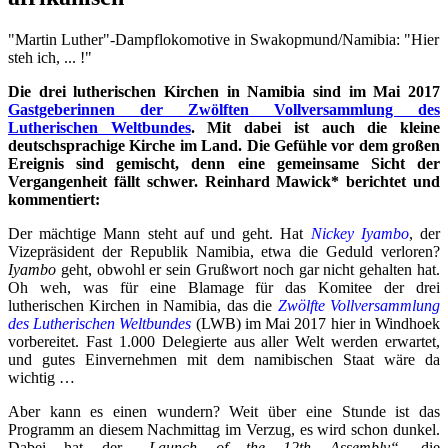
"Martin Luther"-Dampflokomotive in Swakopmund/Namibia: "Hier
steh ich, ... !"
Die drei lutherischen Kirchen in Namibia sind im Mai 2017
Gastgeberinnen der Zwölften Vollversammlung des
Lutherischen Weltbundes
. Mit dabei ist auch die kleine
deutschsprachige Kirche im Land. Die Gefühle vor dem großen
Ereignis sind gemischt, denn eine gemeinsame Sicht der
Vergangenheit fällt schwer. Reinhard Mawick* berichtet und
kommentiert:
Der mächtige Mann steht auf und geht. Hat
Nickey Iyambo
, der
Vizepräsident der Republik Namibia, etwa die Geduld verloren?
Iyambo
geht, obwohl er sein Grußwort noch gar nicht gehalten hat.
Oh weh, was für eine Blamage für das Komitee der drei
lutherischen Kirchen in Namibia, das die
Zwölfte Vollversammlung
des Lutherischen Weltbundes
(LWB) im Mai 2017 hier in Windhoek
vorbereitet. Fast 1.000 Delegierte aus aller Welt werden erwartet,
und gutes Einvernehmen mit dem namibischen Staat wäre da
wichtig …
Aber kann es einen wundern? Weit über eine Stunde ist das
Programm an diesem Nachmittag im Verzug, es wird schon dunkel.
Dabei hat der
„Launch of the 12th Assembly“,
die