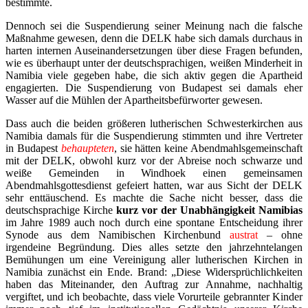
bestimmte.
Dennoch sei die Suspendierung seiner Meinung nach die falsche
Maßnahme gewesen, denn die DELK habe sich damals durchaus in
harten internen Auseinandersetzungen über diese Fragen befunden,
wie es überhaupt unter der deutschsprachigen, weißen Minderheit in
Namibia viele gegeben habe, die sich aktiv gegen die Apartheid
engagierten. Die Suspendierung von Budapest sei damals eher
Wasser auf die Mühlen der Apartheitsbefürworter gewesen.
Dass auch die beiden größeren lutherischen Schwesterkirchen aus
Namibia damals für die Suspendierung stimmten und ihre Vertreter
in Budapest
behaupteten
, sie hätten keine Abendmahlsgemeinschaft
mit der DELK, obwohl kurz vor der Abreise noch schwarze und
weiße Gemeinden in Windhoek einen gemeinsamen
Abendmahlsgottesdienst gefeiert hatten, war aus Sicht der DELK
sehr enttäuschend. Es machte die Sache nicht besser, dass die
deutschsprachige Kirche
kurz vor der Unabhängigkeit Namibias
im Jahre 1989 auch noch durch eine spontane Entscheidung ihrer
Synode aus dem Namibischen Kirchenbund
austrat
– ohne
irgendeine Begründung. Dies alles setzte den jahrzehntelangen
Bemühungen um eine Vereinigung aller lutherischen Kirchen in
Namibia zunächst ein Ende. Brand: „Diese Widersprüchlichkeiten
haben das Miteinander, den Auftrag zur Annahme, nachhaltig
vergiftet, und ich beobachte, dass viele Vorurteile gebrannter Kinder