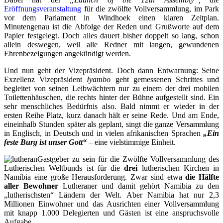
Eröffnungsveranstaltung
für die zwölfte Vollversammlung, im Park
vor dem Parlament in Windhoek einen klaren Zeitplan.
Minutengenau ist die Abfolge der Reden und Grußworte auf dem
Papier festgelegt. Doch alles dauert bisher doppelt so lang, schon
allein deswegen, weil alle Redner mit langen, gewundenen
Ehrenbezeigungen angekündigt werden.
Und nun geht der Vizepräsident. Doch dann Entwarnung: Seine
Exzellenz Vizepräsident
Iyambo
geht gemessenen Schrittes und
begleitet von seinen Leibwächtern nur zu einem der drei mobilen
Toilettenhäuschen, die rechts hinter der Bühne aufgestellt sind. Ein
sehr menschliches Bedürfnis also. Bald nimmt er wieder in der
ersten Reihe Platz, kurz danach hält er seine Rede. Und am Ende,
eineinhalb Stunden später als geplant, singt die ganze Versammlung
in Englisch, in Deutsch und in vielen afrikanischen Sprachen
„Ein
feste Burg ist unser Gott“
– eine vielstimmige Einheit.
Gastgeber zu sein für die Zwölfte Vollversammlung des
Lutherischen Weltbunds ist für die
drei
lutherischen Kirchen in
Namibia eine große Herausforderung. Zwar sind etwa
die Hälfte
aller Bewohner
Lutheraner und damit gehört Namibia zu den
„lutherischsten“ Ländern der Welt. Aber Namibia hat nur 2,3
Millionen Einwohner und das Ausrichten einer Vollversammlung
mit knapp 1.000 Delegierten und Gästen ist eine anspruchsvolle
Aufgabe.