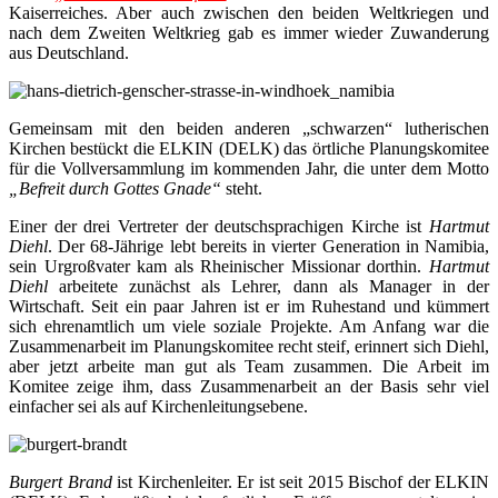
Kaiserreiches. Aber auch zwischen den beiden Weltkriegen und
nach dem Zweiten Weltkrieg gab es immer wieder Zuwanderung
aus Deutschland.
Gemeinsam mit den beiden anderen „schwarzen“ lutherischen
Kirchen bestückt die ELKIN (DELK) das örtliche Planungskomitee
für die Vollversammlung im kommenden Jahr, die unter dem Motto
„Befreit durch Gottes Gnade“
steht.
Einer der drei Vertreter der deutschsprachigen Kirche ist
Hartmut
Diehl
. Der 68-Jährige lebt bereits in vierter Generation in Namibia,
sein Urgroßvater kam als Rheinischer Missionar dorthin.
Hartmut
Diehl
arbeitete zunächst als Lehrer, dann als Manager in der
Wirtschaft. Seit ein paar Jahren ist er im Ruhestand und kümmert
sich ehrenamtlich um viele soziale Projekte. Am Anfang war die
Zusammenarbeit im Planungskomitee recht steif, erinnert sich Diehl,
aber jetzt arbeite man gut als Team zusammen. Die Arbeit im
Komitee zeige ihm, dass Zusammenarbeit an der Basis sehr viel
einfacher sei als auf Kirchenleitungsebene.
Burgert Brand
ist Kirchenleiter. Er ist seit 2015 Bischof der ELKIN