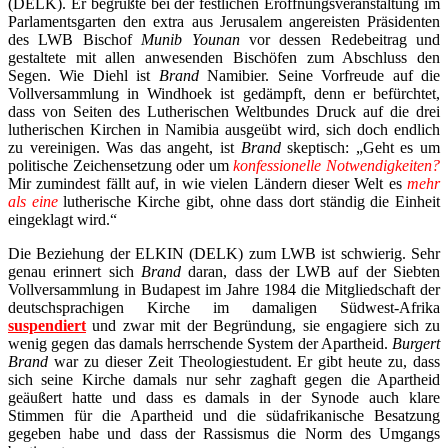
(DELK). Er begrüßte bei der festlichen Eröffnungsveranstaltung im
Parlamentsgarten den extra aus Jerusalem angereisten Präsidenten
des LWB Bischof
Munib Younan
vor dessen Redebeitrag und
gestaltete mit allen anwesenden Bischöfen zum Abschluss den
Segen. Wie Diehl ist
Brand
Namibier. Seine Vorfreude auf die
Vollversammlung in Windhoek ist gedämpft, denn er befürchtet,
dass von Seiten des Lutherischen Weltbundes Druck auf die drei
lutherischen Kirchen in Namibia ausgeübt wird, sich doch endlich
zu vereinigen. Was das angeht, ist
Brand
skeptisch: „Geht es um
politische Zeichensetzung oder um
konfessionelle Notwendigkeiten
?
Mir zumindest fällt auf, in wie vielen Ländern dieser Welt es
mehr
als eine
lutherische Kirche gibt, ohne dass dort ständig die Einheit
eingeklagt wird.“
Die Beziehung der ELKIN (DELK) zum LWB ist schwierig. Sehr
genau erinnert sich
Brand
daran, dass der LWB auf der Siebten
Vollversammlung in Budapest im Jahre 1984 die Mitgliedschaft der
deutschsprachigen Kirche im damaligen Südwest-Afrika
suspendiert
und zwar mit der Begründung, sie engagiere sich zu
wenig gegen das damals herrschende System der Apartheid.
Burgert
Brand
war zu dieser Zeit Theologiestudent. Er gibt heute zu, dass
sich seine Kirche damals nur sehr zaghaft gegen die Apartheid
geäußert hatte und dass es damals in der Synode auch klare
Stimmen für die Apartheid und die südafrikanische Besatzung
gegeben habe und dass der Rassismus die Norm des Umgangs