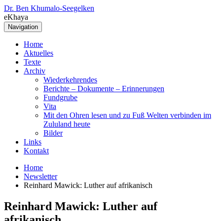
Dr. Ben Khumalo-Seegelken
eKhaya
Navigation
Home
Aktuelles
Texte
Archiv
Wiederkehrendes
Berichte – Dokumente – Erinnerungen
Fundgrube
Vita
Mit den Ohren lesen und zu Fuß Welten verbinden im
Zululand heute
Bilder
Links
Kontakt
Home
Newsletter
Reinhard Mawick: Luther auf afrikanisch
Reinhard Mawick: Luther auf
afrikanisch