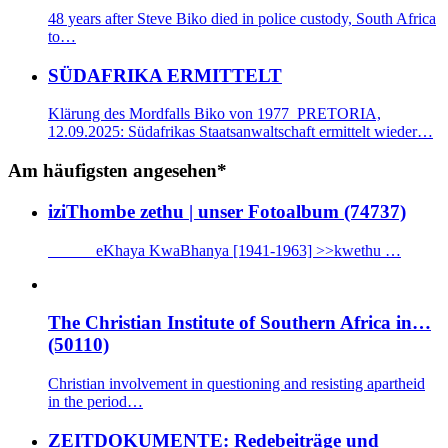
48 years after Steve Biko died in police custody, South Africa
to…
SÜDAFRIKA ERMITTELT
Klärung des Mordfalls Biko von 1977 PRETORIA,
12.09.2025: Südafrikas Staatsanwaltschaft ermittelt wieder…
Am häufigsten angesehen*
iziThombe zethu | unser Fotoalbum (74737)
eKhaya KwaBhanya [1941-1963] >>kwethu …
The Christian Institute of Southern Africa in…
(50110)
Christian involvement in questioning and resisting apartheid
in the period…
ZEITDOKUMENTE: Redebeiträge und