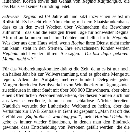
laufenden Kosten sowie das Gehalt von
Regina Katjiuongua
, die
das Haus seit seiner Gründung leitet.
Schwester Regina
ist 69 Jahre alt und sitzt inzwischen selbst im
Rollstuhl. Es besteht eine Abmachung mit dem Staatskrankenhaus,
dass es in den zwei Wochen über Weihnachten die Bewohner
aufnimmt – das sind die einzigen freien Tage für Schwester Regina.
Ab und an kommen auch ihre Töchter und helfen ihr in
Hephata
.
Was aber aus dem Haus wird, wenn
Regina
ihren Dienst nicht mehr
tun kann, steht in den Sternen. Ihre erwachsenen Kinder werden
Hephata
nicht weiter führen. Sie sagen:
„Du bist dafür geboren,
Mama, nicht wir.“
Für das Vorbereitungskomitee drängt die Zeit, denn es ist nur noch
ein halbes Jahr bis zur Vollversammlung, und es gibt eine Menge zu
regeln. Allein die Aufgabe, mehrere hundert Delegierte jeden
Morgen durch den Berufsverkehr von Windhoek zum Tagungshotel
zu schleusen in einer Stadt mit über 300 000 Einwohnern, aber ohne
einen Öffentlichen Personennahverkehr, der diesen Namen auch nur
ansatzweise verdiente, kann schon schlaflose Nächte bereiten.
Natürlich versucht der Lutherische Weltbund zu helfen, aber das
Verhältnis zur LWB-Zentrale in Genf ist gespannt. „Man hat oft das
Gefühl von
,Big brother is watching you
‘“, meint
Hartmut Diehl.
So
gebe es immer wieder Situationen, in denen man den Eindruck
gewinne, dass Entscheidung von Personen gefällt werden, die die