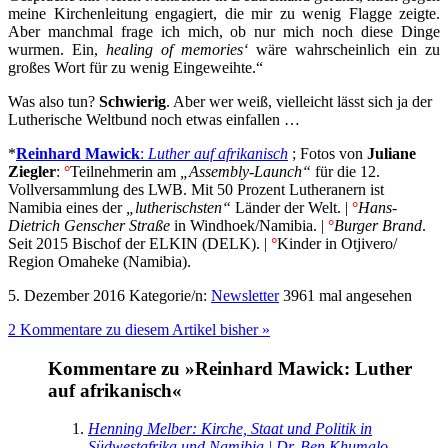
meine Kirchenleitung engagiert, die mir zu wenig Flagge zeigte.
Aber manchmal frage ich mich, ob nur mich noch diese Dinge
wurmen. Ein,
healing of memories‘
wäre wahrscheinlich ein zu
großes Wort für zu wenig Eingeweihte.“
Was also tun?
Schwierig
. Aber wer weiß, vielleicht lässt sich ja der
Lutherische Weltbund noch etwas einfallen …
*
Reinhard Mawick
:
Luther auf afrikanisch
; Fotos von
Juliane
Ziegler
:
°
Teilnehmerin am
„Assembly-Launch“
für die 12.
Vollversammlung des LWB. Mit 50 Prozent Lutheranern ist
Namibia eines der
„lutherischsten“
Länder der Welt. |
°
Hans-
Dietrich Genscher Straße
in Windhoek/Namibia. |
°
Burger Brand
.
Seit 2015 Bischof der ELKIN (DELK). |
°
Kinder in Otjivero/
Region Omaheke (Namibia).
5. Dezember 2016
Kategorie/n:
Newsletter
3961 mal angesehen
2 Kommentare zu diesem Artikel bisher »
Kommentare zu »Reinhard Mawick: Luther
auf afrikanisch«
Henning Melber: Kirche, Staat und Politik in
Südwestafrika und Namibia | Dr. Ben Khumalo-