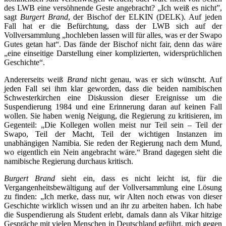
des LWB eine versöhnende Geste angebracht? „Ich weiß es nicht”,
sagt
Burgert Brand
, der Bischof der ELKIN (DELK). Auf jeden
Fall hat er die Befürchtung, dass der LWB sich auf der
Vollversammlung „hochleben lassen will für alles, was er der Swapo
Gutes getan hat“. Das fände der Bischof nicht fair, denn das wäre
„eine einseitige Darstellung einer komplizierten, widersprüchlichen
Geschichte“.
Andererseits weiß
Brand
nicht genau, was er sich wünscht. Auf
jeden Fall sei ihm klar geworden, dass die beiden namibischen
Schwesterkirchen eine Diskussion dieser Ereignisse um die
Suspendierung 1984 und eine Erinnerung daran auf keinen Fall
wollen. Sie haben wenig Neigung, die Regierung zu kritisieren, im
Gegenteil: „Die Kollegen wollen meist nur Teil sein – Teil der
Swapo, Teil der Macht, Teil der wichtigen Instanzen im
unabhängigen Namibia. Sie reden der Regierung nach dem Mund,
wo eigentlich ein Nein angebracht wäre.“ Brand dagegen sieht die
namibische Regierung durchaus kritisch.
Burgert Brand
sieht ein, dass es nicht leicht ist, für die
Vergangenheitsbewältigung auf der Vollversammlung eine Lösung
zu finden: „Ich merke, dass nur, wir Alten noch etwas von dieser
Geschichte wirklich wissen und an ihr zu arbeiten haben. Ich habe
die Suspendierung als Student erlebt, damals dann als Vikar hitzige
Gespräche mit vielen Menschen in Deutschland geführt, mich gegen