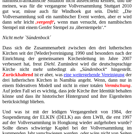
namibisch-afrikanische Situation nicht ausreichend kennen, und die
meinen, was für die vergangene Vollversammlung Stuttgart 2010
gut war, müsse auch für Windhoek gut sein. Diehl: „Die
Vollversammlung soll ein namibischer Event werden, aber er wird
dann sehr leicht
,vergenft‘
,
wenn man versucht, den namibischen
Stempel mit einem Genfer Stempel zu ,überstempeln‘.“
Nicht mehr `Sündenbock´
Dass sich die Zusammenarbeit zwischen den drei lutherischen
Kirchen seit der [Wieder]vereinigung 1990 und besonders nach der
Einrichtung der gemeinsamen Kirchenleitung im Jahre 2007
verbessert hat, freut
Diehl
. Zumindest wird die deutschsprachige
Kirche nicht mehr unbedingt als „
Sündenbock
“ hingestellt.
Zurückhaltend
ist er aber, was
eine weitergehende Vereinigung
der
drei lutherischen Kirchen in Namibia angeht. Wenn, dann nur in
einem föderativen Modell und nicht in einer totalen
Vermischung
.
Auf jeden Fall sei es wichtig, dass jede Kirche ihre Identität behalten
könne und dass ihr historischer Hintergrund und ihre Eigenheiten
berücksichtigt blieben.
Und was ist mit der leidigen Vergangenheit von 1984, der
Suspendierung der ELKIN (DELK) aus dem LWB, die erst 1997
auf der Vollversammlung in Hongkong wieder aufgehoben wurde?
Sollte dieses schwierige Kapitel bei der Vollversammlung im
kommenden Jahr verschwiegen werden, oder wäre nicht von Seiten