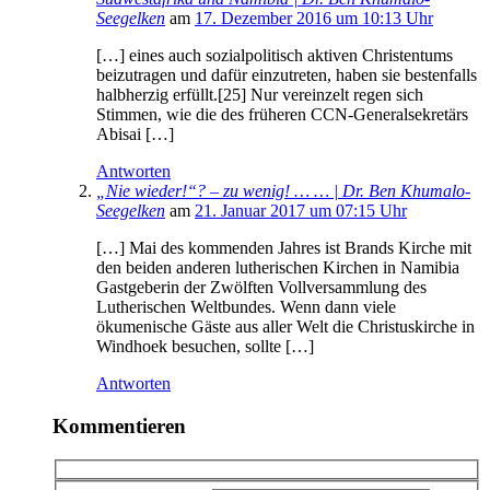
Seegelken
am
17. Dezember 2016 um 10:13 Uhr
[…] eines auch sozialpolitisch aktiven Christentums
beizutragen und dafür einzutreten, haben sie bestenfalls
halbherzig erfüllt.[25] Nur vereinzelt regen sich
Stimmen, wie die des früheren CCN-Generalsekretärs
Abisai […]
Antworten
„Nie wieder!“? – zu wenig! … … | Dr. Ben Khumalo-
Seegelken
am
21. Januar 2017 um 07:15 Uhr
[…] Mai des kommenden Jahres ist Brands Kirche mit
den beiden anderen lutherischen Kirchen in Namibia
Gastgeberin der Zwölften Vollversammlung des
Lutherischen Weltbundes. Wenn dann viele
ökumenische Gäste aus aller Welt die Christuskirche in
Windhoek besuchen, sollte […]
Antworten
Kommentieren